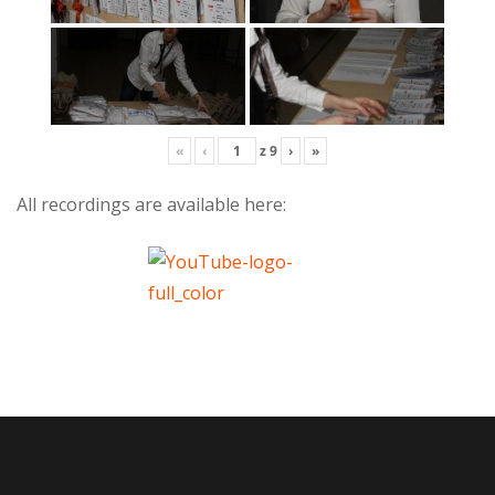
«
‹
z
9
›
»
All recordings are available here: