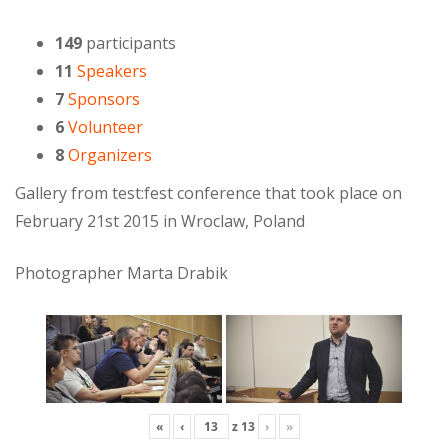
149
participants
11
Speakers
7
Sponsors
6
Volunteer
8
Organizers
Gallery from test:fest conference that took place on
February 21st 2015 in Wroclaw, Poland
Photographer Marta Drabik
«
‹
z
13
›
»