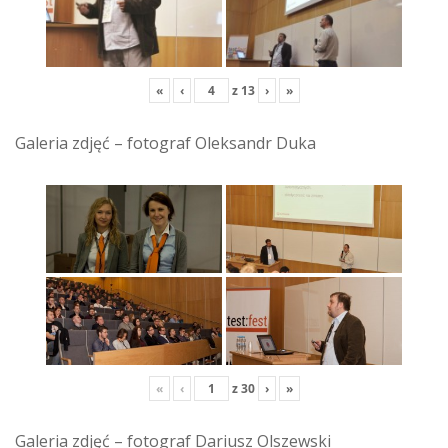
«
‹
z
13
›
»
Galeria zdjęć – fotograf Oleksandr Duka
«
‹
z
30
›
»
Galeria zdjęć – fotograf Dariusz Olszewski