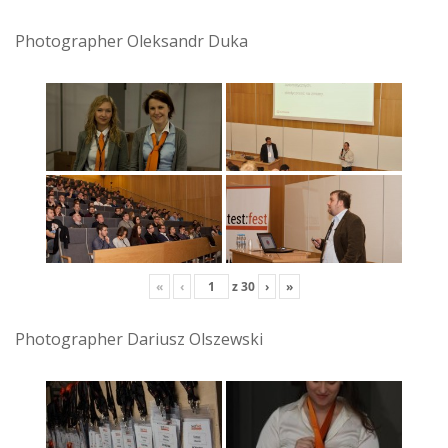
Photographer Oleksandr Duka
«
‹
z
30
›
»
Photographer Dariusz Olszewski