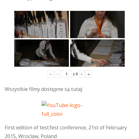
«
‹
z
9
›
»
Wszystkie filmy dostępne są tutaj:
First edition of test:fest conference, 21st of February
2015, Wroclaw, Poland