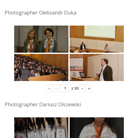
Photographer Oleksandr Duka
«
‹
z
30
›
»
Photographer Dariusz Olszewski