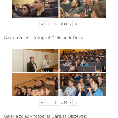
«
‹
z
13
›
»
Galeria zdjęć – fotograf Oleksandr Duka
«
‹
z
30
›
»
Galeria zdjęć – fotograf Dariusz Olszewski