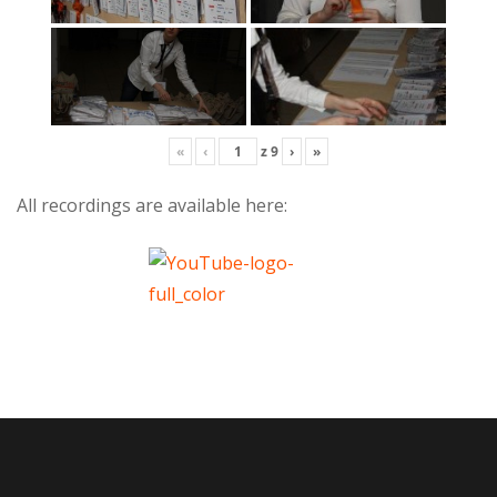
«
‹
z
9
›
»
All recordings are available here: