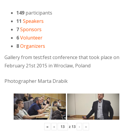
149
participants
11
Speakers
7
Sponsors
6
Volunteer
8
Organizers
Gallery from test:fest conference that took place on
February 21st 2015 in Wroclaw, Poland
Photographer Marta Drabik
«
‹
z
13
›
»