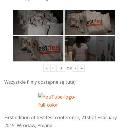
«
‹
z
9
›
»
Wszystkie filmy dostępne są tutaj:
First edition of test:fest conference, 21st of February
2015, Wroclaw, Poland