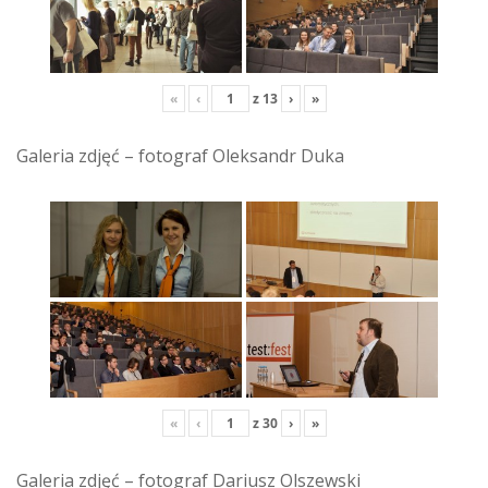
«
‹
z
13
›
»
Galeria zdjęć – fotograf Oleksandr Duka
«
‹
z
30
›
»
Galeria zdjęć – fotograf Dariusz Olszewski