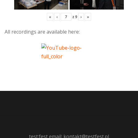
«
‹
z
9
›
»
All recordings are available here:
test:fest email: kontakt@testfest.pl