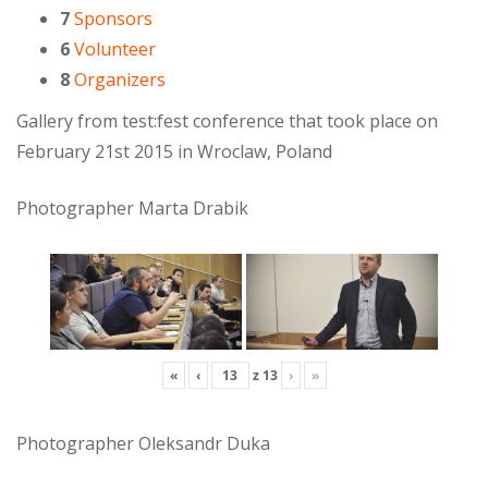
7
Sponsors
6
Volunteer
8
Organizers
Gallery from test:fest conference that took place on
February 21st 2015 in Wroclaw, Poland
Photographer Marta Drabik
«
‹
z
13
›
»
Photographer Oleksandr Duka