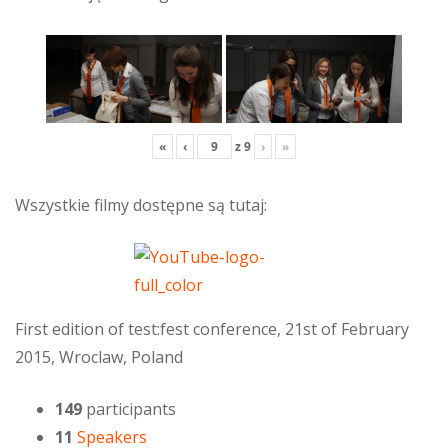
«
‹
z
9
›
»
Wszystkie filmy dostępne są tutaj:
First edition of test:fest conference, 21st of February
2015, Wroclaw, Poland
149
participants
11
Speakers