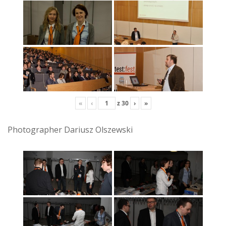
«
‹
z
30
›
»
Photographer Dariusz Olszewski