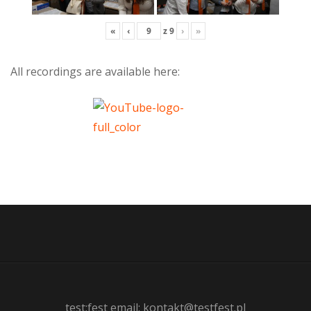
«
‹
z
9
›
»
All recordings are available here:
test:fest email: kontakt@testfest.pl