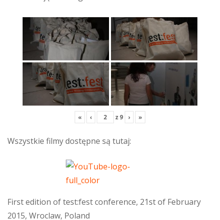
«
‹
z
9
›
»
Wszystkie filmy dostępne są tutaj:
First edition of test:fest conference, 21st of February
2015, Wroclaw, Poland