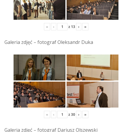
«
‹
z
13
›
»
Galeria zdjęć – fotograf Oleksandr Duka
«
‹
z
30
›
»
Galeria zdjęć – fotograf Dariusz Olszewski