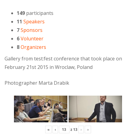
149
participants
11
Speakers
7
Sponsors
6
Volunteer
8
Organizers
Gallery from test:fest conference that took place on
February 21st 2015 in Wroclaw, Poland
Photographer Marta Drabik
«
‹
z
13
›
»