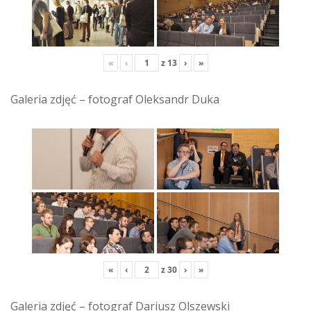
«
‹
z
13
›
»
Galeria zdjęć – fotograf Oleksandr Duka
«
‹
z
30
›
»
Galeria zdjęć – fotograf Dariusz Olszewski