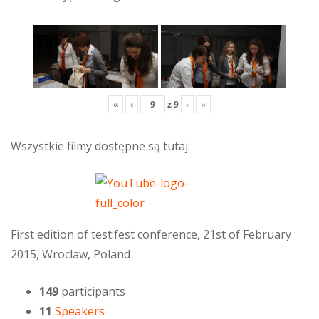
«
‹
z
9
›
»
Wszystkie filmy dostępne są tutaj:
First edition of test:fest conference, 21st of February
2015, Wroclaw, Poland
149
participants
11
Speakers