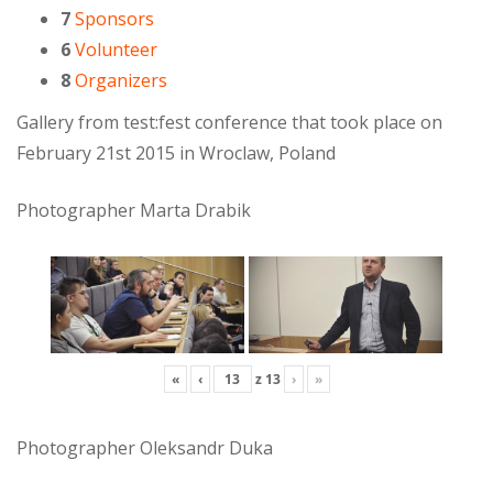
7
Sponsors
6
Volunteer
8
Organizers
Gallery from test:fest conference that took place on
February 21st 2015 in Wroclaw, Poland
Photographer Marta Drabik
«
‹
z
13
›
»
Photographer Oleksandr Duka