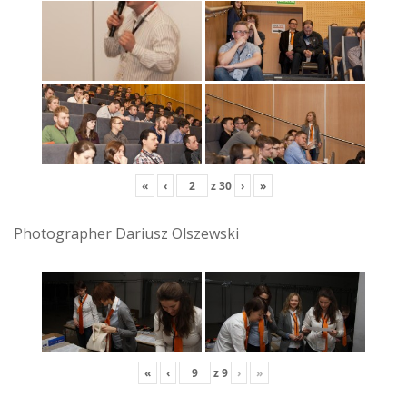
«
‹
z
30
›
»
Photographer Dariusz Olszewski
«
‹
z
9
›
»