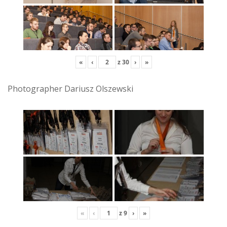
«
‹
z
30
›
»
Photographer Dariusz Olszewski
«
‹
z
9
›
»