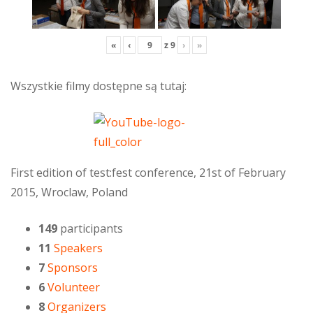
«
‹
z
9
›
»
Wszystkie filmy dostępne są tutaj:
First edition of test:fest conference, 21st of February
2015, Wroclaw, Poland
149
participants
11
Speakers
7
Sponsors
6
Volunteer
8
Organizers