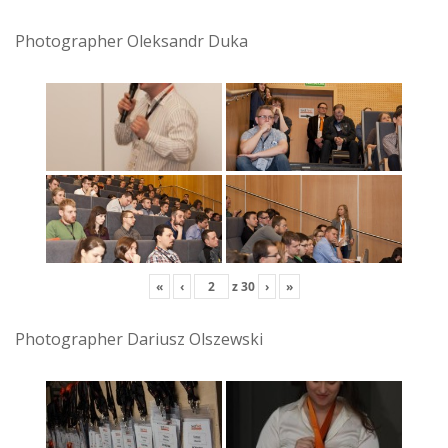
Photographer Oleksandr Duka
«
‹
z
30
›
»
Photographer Dariusz Olszewski