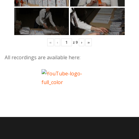
«
‹
z
9
›
»
All recordings are available here: