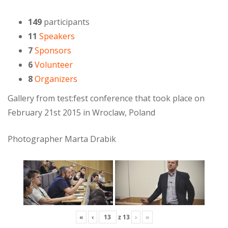
149
participants
11
Speakers
7
Sponsors
6
Volunteer
8
Organizers
Gallery from test:fest conference that took place on
February 21st 2015 in Wroclaw, Poland
Photographer Marta Drabik
«
‹
z
13
›
»