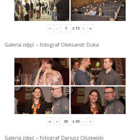
«
‹
z
13
›
»
Galeria zdjęć – fotograf Oleksandr Duka
«
‹
z
30
›
»
Galeria zdjęć – fotograf Dariusz Olszewski