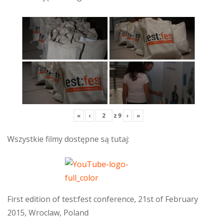
«
‹
z
9
›
»
Wszystkie filmy dostępne są tutaj:
First edition of test:fest conference, 21st of February
2015, Wroclaw, Poland