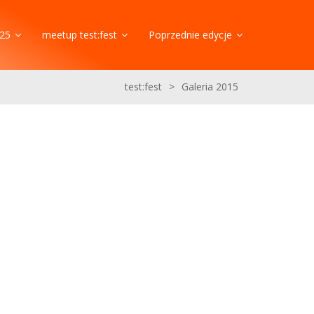
25
meetup test:fest
Poprzednie edycje
test:fest
>
Galeria 2015