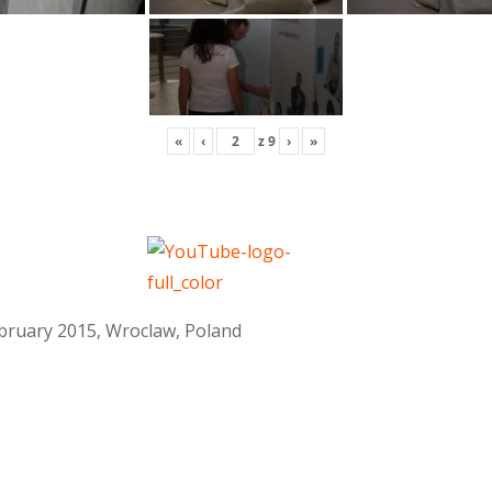
«
‹
z
9
›
»
February 2015, Wroclaw, Poland