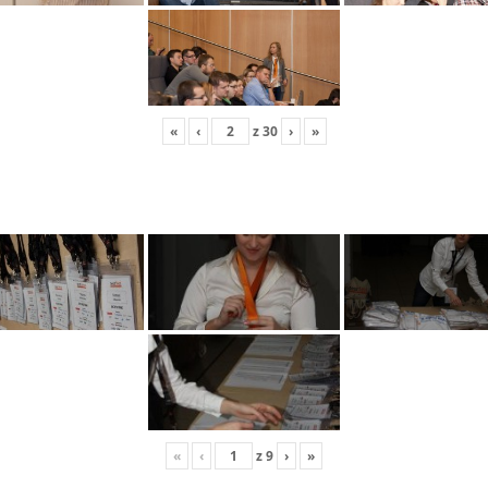
«
‹
z
30
›
»
«
‹
z
9
›
»