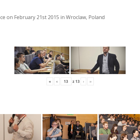
lace on February 21st 2015 in Wroclaw, Poland
«
‹
z
13
›
»