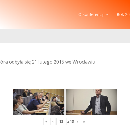
O konferencji
Rok 20
która odbyła się 21 lutego 2015 we Wrocławiu
«
‹
z
13
›
»