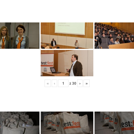
«
‹
z
30
›
»