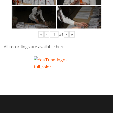
«
‹
z
9
›
»
All recordings are available here: