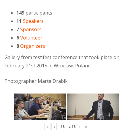
149
participants
11
Speakers
7
Sponsors
6
Volunteer
8
Organizers
Gallery from test:fest conference that took place on
February 21st 2015 in Wroclaw, Poland
Photographer Marta Drabik
«
‹
z
13
›
»