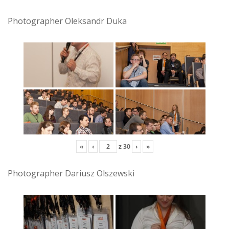
Photographer Oleksandr Duka
«
‹
z
30
›
»
Photographer Dariusz Olszewski