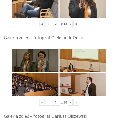
«
‹
z
13
›
»
Galeria zdjęć – fotograf Oleksandr Duka
«
‹
z
30
›
»
Galeria zdjęć – fotograf Dariusz Olszewski