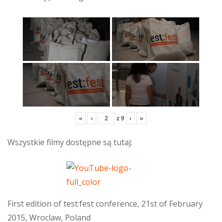
«
‹
z
9
›
»
Wszystkie filmy dostępne są tutaj:
First edition of test:fest conference, 21st of February
2015, Wroclaw, Poland