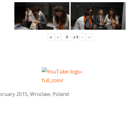
«
‹
z
9
›
»
February 2015, Wroclaw, Poland