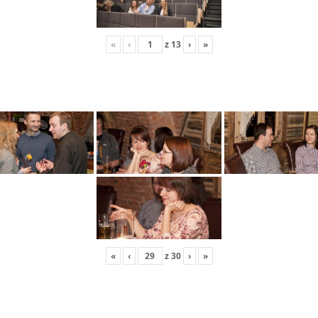
«
‹
z
13
›
»
«
‹
z
30
›
»