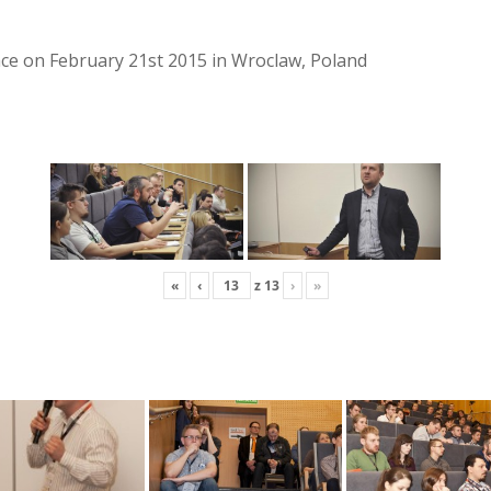
lace on February 21st 2015 in Wroclaw, Poland
«
‹
z
13
›
»