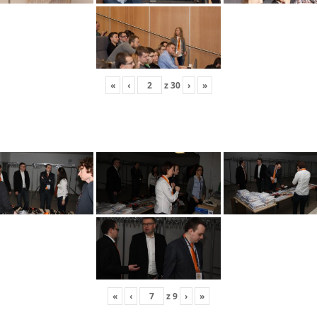
«
‹
z
30
›
»
«
‹
z
9
›
»