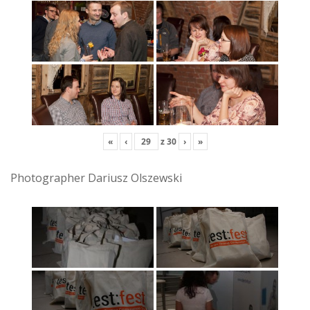
«
‹
z
30
›
»
Photographer Dariusz Olszewski