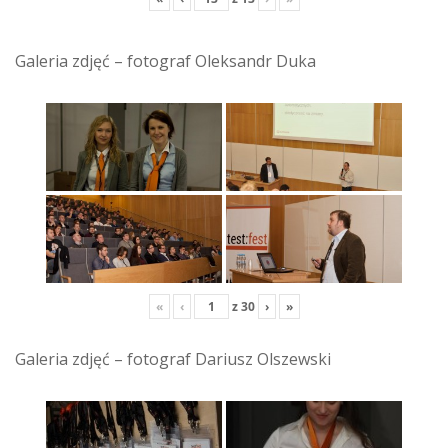
Galeria zdjęć – fotograf Oleksandr Duka
«
‹
z
30
›
»
Galeria zdjęć – fotograf Dariusz Olszewski