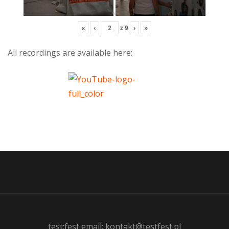
«
‹
z
9
›
»
All recordings are available here:
test:fest email: kontakt@testfest.pl