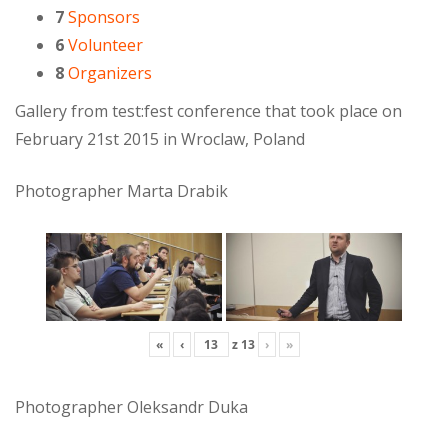
7
Sponsors
6
Volunteer
8
Organizers
Gallery from test:fest conference that took place on
February 21st 2015 in Wroclaw, Poland
Photographer Marta Drabik
«
‹
z
13
›
»
Photographer Oleksandr Duka