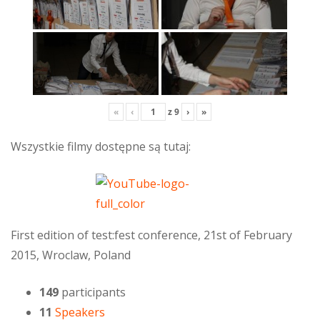
«
‹
z
9
›
»
Wszystkie filmy dostępne są tutaj:
First edition of test:fest conference, 21st of February
2015, Wroclaw, Poland
149
participants
11
Speakers