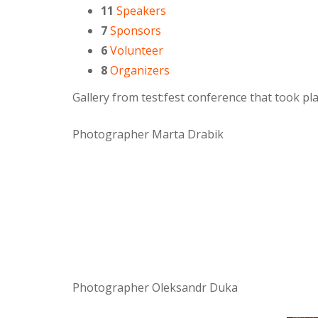
11
Speakers
7
Sponsors
6
Volunteer
8
Organizers
Gallery from test:fest conference that took p
Photographer Marta Drabik
Photographer Oleksandr Duka