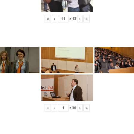
«
‹
z
13
›
»
«
‹
z
30
›
»