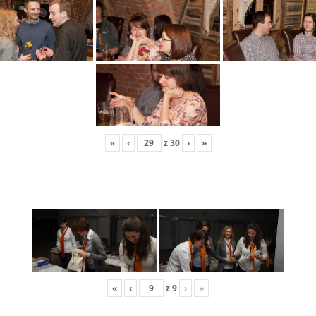
«
‹
z
30
›
»
«
‹
z
9
›
»