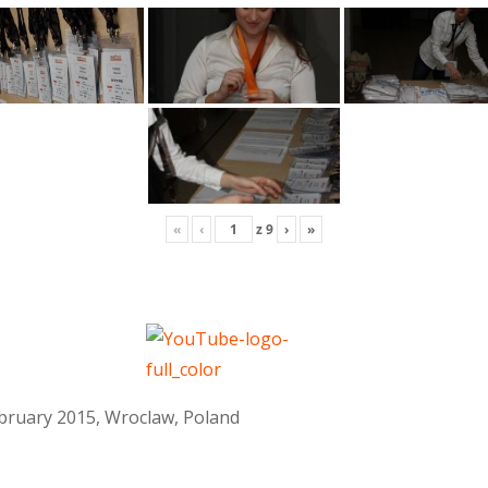
«
‹
z
9
›
»
February 2015, Wroclaw, Poland