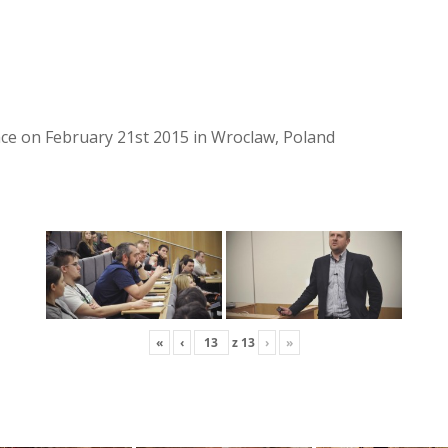
lace on February 21st 2015 in Wroclaw, Poland
«
‹
z
13
›
»