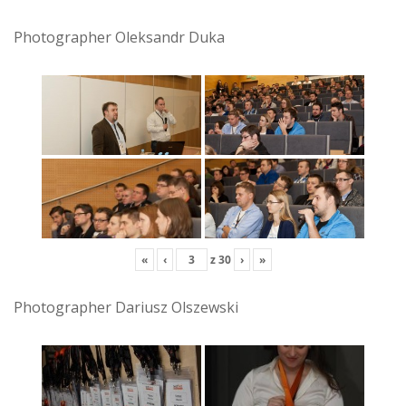
Photographer Oleksandr Duka
«
‹
z
30
›
»
Photographer Dariusz Olszewski