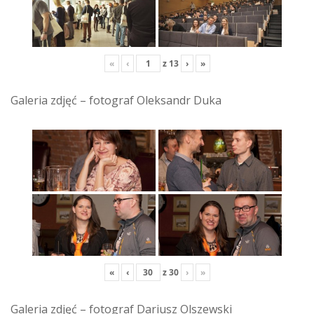
«
‹
z
13
›
»
Galeria zdjęć – fotograf Oleksandr Duka
«
‹
z
30
›
»
Galeria zdjęć – fotograf Dariusz Olszewski