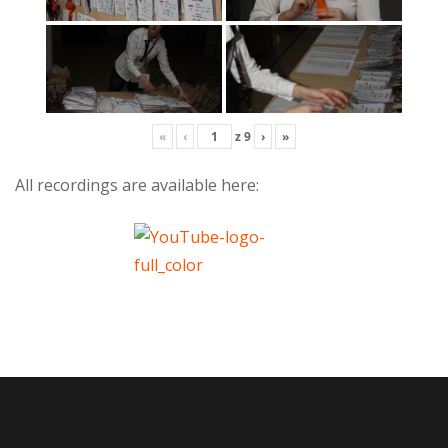
«
‹
z
9
›
»
All recordings are available here: