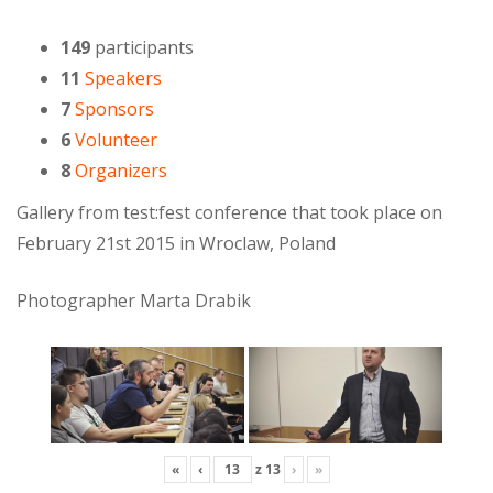
149
participants
11
Speakers
7
Sponsors
6
Volunteer
8
Organizers
Gallery from test:fest conference that took place on
February 21st 2015 in Wroclaw, Poland
Photographer Marta Drabik
«
‹
z
13
›
»