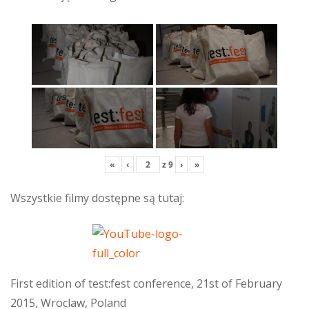
«
‹
z
9
›
»
Wszystkie filmy dostępne są tutaj:
First edition of test:fest conference, 21st of February
2015, Wroclaw, Poland