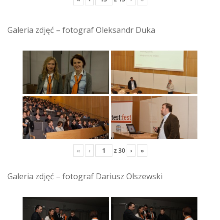
Galeria zdjęć – fotograf Oleksandr Duka
«
‹
z
30
›
»
Galeria zdjęć – fotograf Dariusz Olszewski