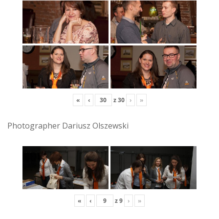
«
‹
z
30
›
»
Photographer Dariusz Olszewski
«
‹
z
9
›
»