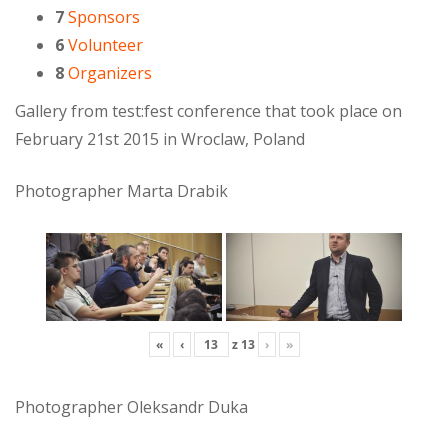
7
Sponsors
6
Volunteer
8
Organizers
Gallery from test:fest conference that took place on
February 21st 2015 in Wroclaw, Poland
Photographer Marta Drabik
«
‹
z
13
›
»
Photographer Oleksandr Duka