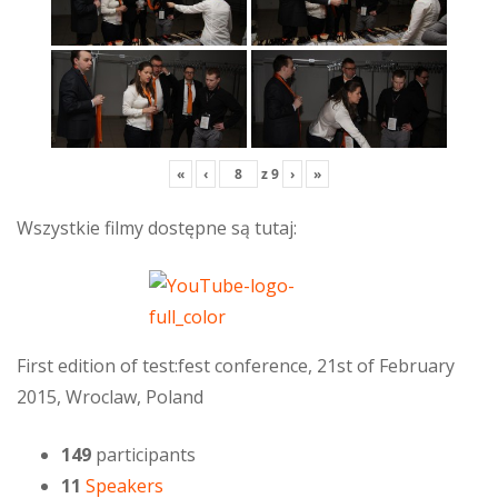
«
‹
z
9
›
»
Wszystkie filmy dostępne są tutaj:
First edition of test:fest conference, 21st of February
2015, Wroclaw, Poland
149
participants
11
Speakers