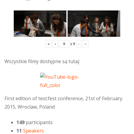
«
‹
z
9
›
»
Wszystkie filmy dostępne są tutaj:
First edition of test:fest conference, 21st of February
2015, Wroclaw, Poland
149
participants
11
Speakers