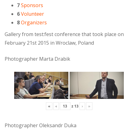
7
Sponsors
6
Volunteer
8
Organizers
Gallery from test:fest conference that took place on
February 21st 2015 in Wroclaw, Poland
Photographer Marta Drabik
«
‹
z
13
›
»
Photographer Oleksandr Duka