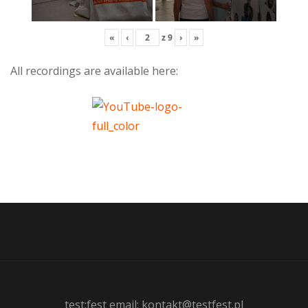
«
‹
z
9
›
»
All recordings are available here:
test:fest email: kontakt@testfest.pl