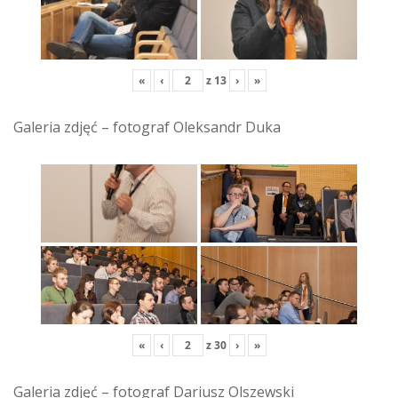
«
‹
z
13
›
»
Galeria zdjęć – fotograf Oleksandr Duka
«
‹
z
30
›
»
Galeria zdjęć – fotograf Dariusz Olszewski