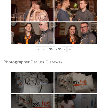
«
‹
z
30
›
»
Photographer Dariusz Olszewski