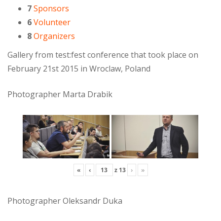
7
Sponsors
6
Volunteer
8
Organizers
Gallery from test:fest conference that took place on
February 21st 2015 in Wroclaw, Poland
Photographer Marta Drabik
«
‹
z
13
›
»
Photographer Oleksandr Duka