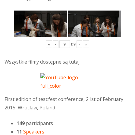
«
‹
z
9
›
»
Wszystkie filmy dostępne są tutaj:
First edition of test:fest conference, 21st of February
2015, Wroclaw, Poland
149
participants
11
Speakers