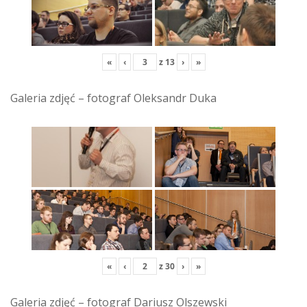
«
‹
z
13
›
»
Galeria zdjęć – fotograf Oleksandr Duka
«
‹
z
30
›
»
Galeria zdjęć – fotograf Dariusz Olszewski