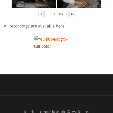
«
‹
z
9
›
»
All recordings are available here:
test:fest email: kontakt@testfest.pl