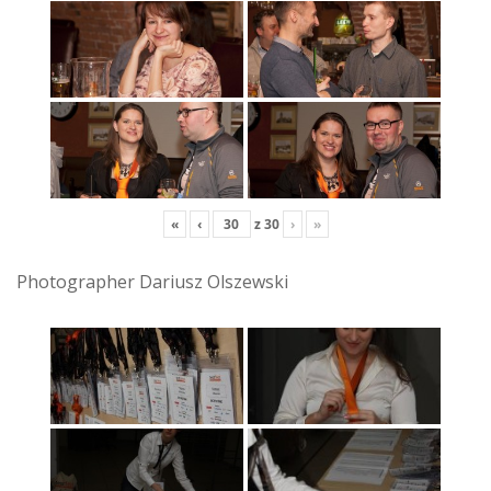
«
‹
z
30
›
»
Photographer Dariusz Olszewski