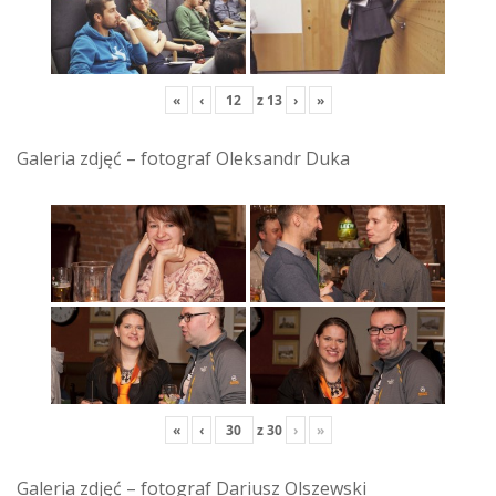
«
‹
z
13
›
»
Galeria zdjęć – fotograf Oleksandr Duka
«
‹
z
30
›
»
Galeria zdjęć – fotograf Dariusz Olszewski