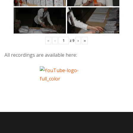
«
‹
z
9
›
»
All recordings are available here: