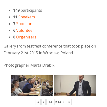
149
participants
11
Speakers
7
Sponsors
6
Volunteer
8
Organizers
Gallery from test:fest conference that took place on
February 21st 2015 in Wroclaw, Poland
Photographer Marta Drabik
«
‹
z
13
›
»