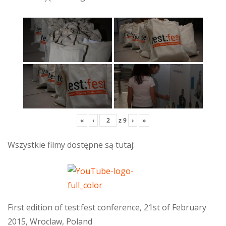
«
‹
z
9
›
»
Wszystkie filmy dostępne są tutaj:
First edition of test:fest conference, 21st of February
2015, Wroclaw, Poland