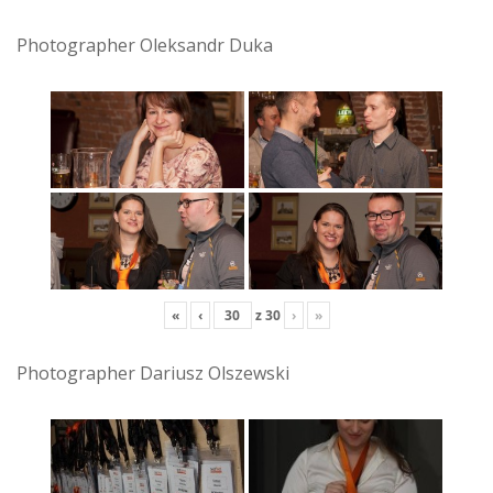
Photographer Oleksandr Duka
«
‹
z
30
›
»
Photographer Dariusz Olszewski