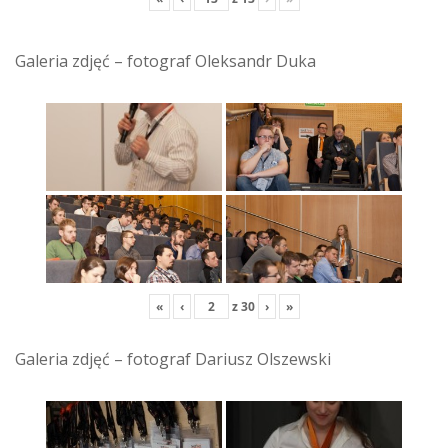
Galeria zdjęć – fotograf Oleksandr Duka
«
‹
z
30
›
»
Galeria zdjęć – fotograf Dariusz Olszewski