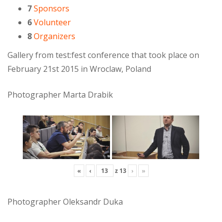
7
Sponsors
6
Volunteer
8
Organizers
Gallery from test:fest conference that took place on
February 21st 2015 in Wroclaw, Poland
Photographer Marta Drabik
«
‹
z
13
›
»
Photographer Oleksandr Duka