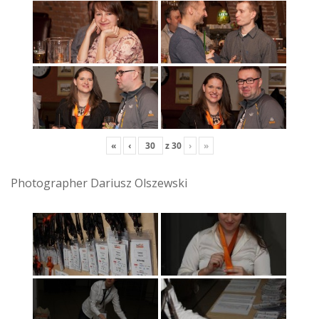
«
‹
z
30
›
»
Photographer Dariusz Olszewski