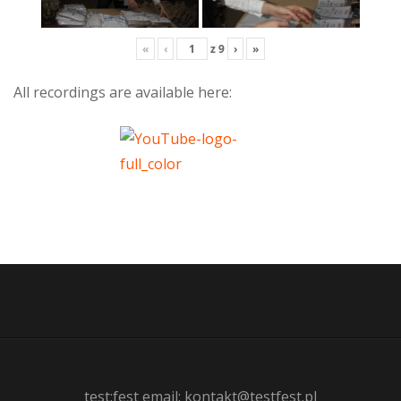
«
‹
z
9
›
»
All recordings are available here:
test:fest email: kontakt@testfest.pl