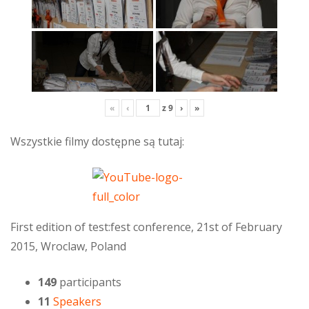
«
‹
z
9
›
»
Wszystkie filmy dostępne są tutaj:
First edition of test:fest conference, 21st of February
2015, Wroclaw, Poland
149
participants
11
Speakers