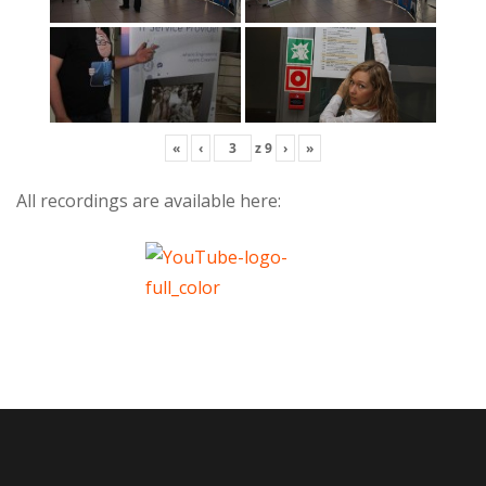
«
‹
z
9
›
»
All recordings are available here: