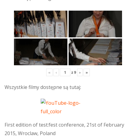
«
‹
z
9
›
»
Wszystkie filmy dostępne są tutaj:
First edition of test:fest conference, 21st of February
2015, Wroclaw, Poland