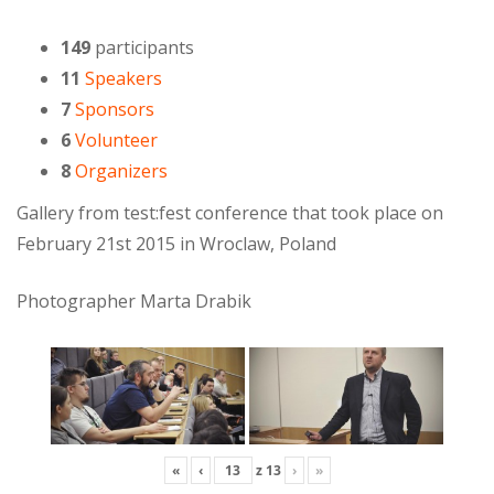
149
participants
11
Speakers
7
Sponsors
6
Volunteer
8
Organizers
Gallery from test:fest conference that took place on
February 21st 2015 in Wroclaw, Poland
Photographer Marta Drabik
«
‹
z
13
›
»