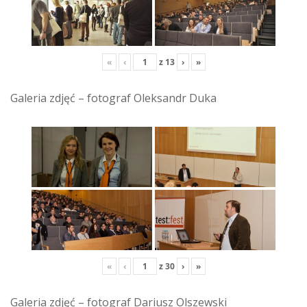
«
‹
z
13
›
»
Galeria zdjęć – fotograf Oleksandr Duka
«
‹
z
30
›
»
Galeria zdjęć – fotograf Dariusz Olszewski