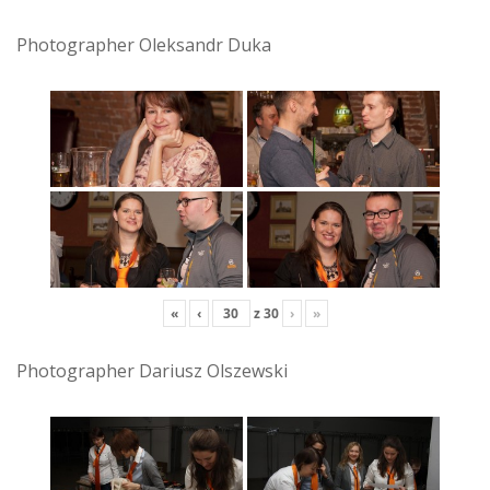
Photographer Oleksandr Duka
«
‹
z
30
›
»
Photographer Dariusz Olszewski