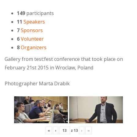
149
participants
11
Speakers
7
Sponsors
6
Volunteer
8
Organizers
Gallery from test:fest conference that took place on
February 21st 2015 in Wroclaw, Poland
Photographer Marta Drabik
«
‹
z
13
›
»