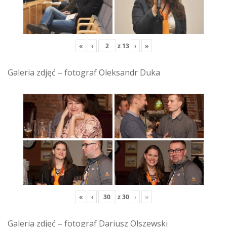
«
‹
z
13
›
»
Galeria zdjęć – fotograf Oleksandr Duka
«
‹
z
30
›
»
Galeria zdjęć – fotograf Dariusz Olszewski