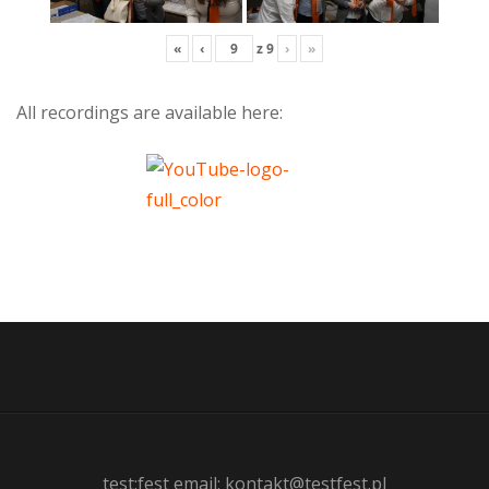
«
‹
z
9
›
»
All recordings are available here:
test:fest email: kontakt@testfest.pl