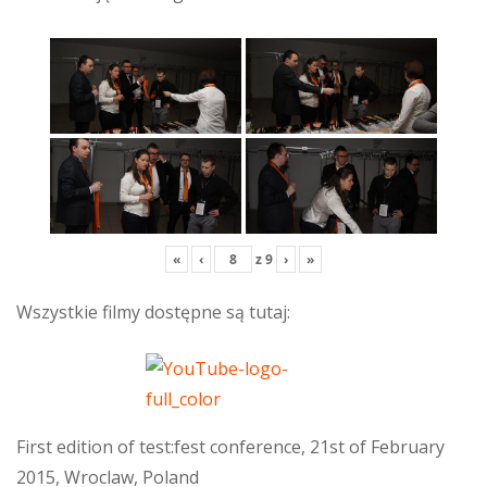
«
‹
z
9
›
»
Wszystkie filmy dostępne są tutaj:
First edition of test:fest conference, 21st of February
2015, Wroclaw, Poland