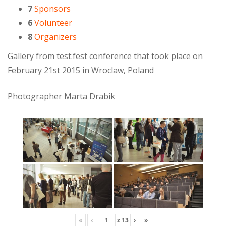
7
Sponsors
6
Volunteer
8
Organizers
Gallery from test:fest conference that took place on
February 21st 2015 in Wroclaw, Poland
Photographer Marta Drabik
«
‹
z
13
›
»