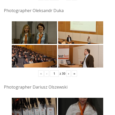
Photographer Oleksandr Duka
«
‹
z
30
›
»
Photographer Dariusz Olszewski