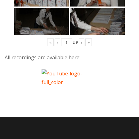
«
‹
z
9
›
»
All recordings are available here: