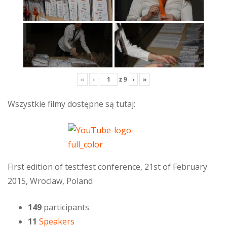
«
‹
z
9
›
»
Wszystkie filmy dostępne są tutaj:
First edition of test:fest conference, 21st of February
2015, Wroclaw, Poland
149
participants
11
Speakers