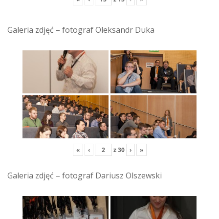
Galeria zdjęć – fotograf Oleksandr Duka
«
‹
z
30
›
»
Galeria zdjęć – fotograf Dariusz Olszewski