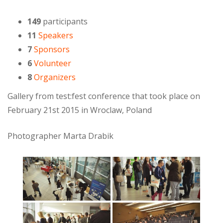
149
participants
11
Speakers
7
Sponsors
6
Volunteer
8
Organizers
Gallery from test:fest conference that took place on
February 21st 2015 in Wroclaw, Poland
Photographer Marta Drabik