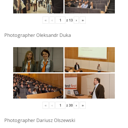
«
‹
z
13
›
»
Photographer Oleksandr Duka
«
‹
z
30
›
»
Photographer Dariusz Olszewski