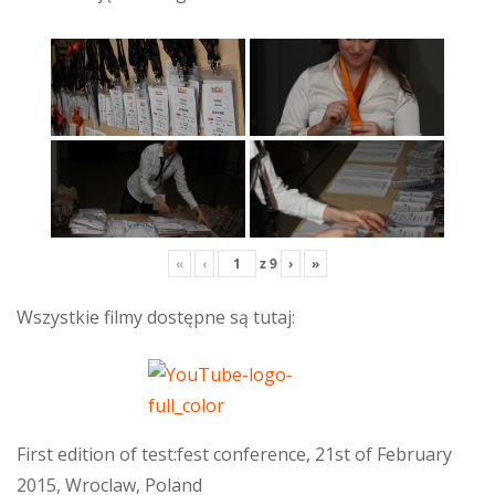
«
‹
z
9
›
»
Wszystkie filmy dostępne są tutaj:
First edition of test:fest conference, 21st of February
2015, Wroclaw, Poland