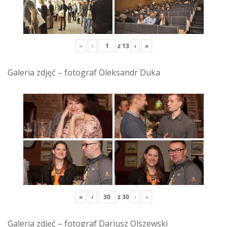
«
‹
z
13
›
»
Galeria zdjęć – fotograf Oleksandr Duka
«
‹
z
30
›
»
Galeria zdjęć – fotograf Dariusz Olszewski