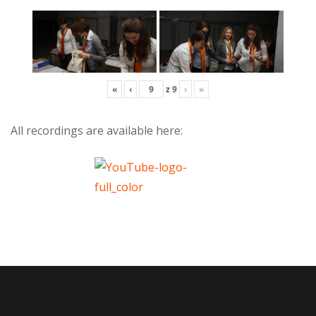
«
‹
z
9
›
»
All recordings are available here: