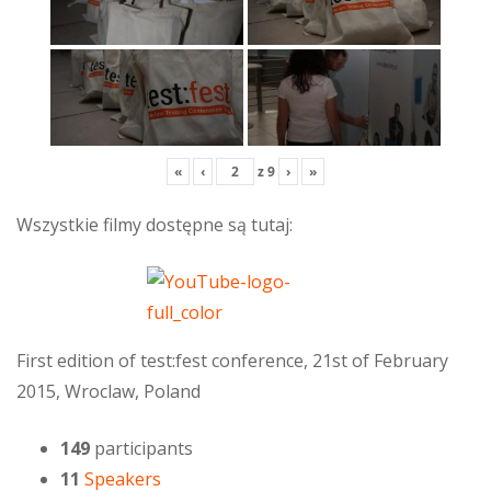
«
‹
z
9
›
»
Wszystkie filmy dostępne są tutaj:
First edition of test:fest conference, 21st of February
2015, Wroclaw, Poland
149
participants
11
Speakers