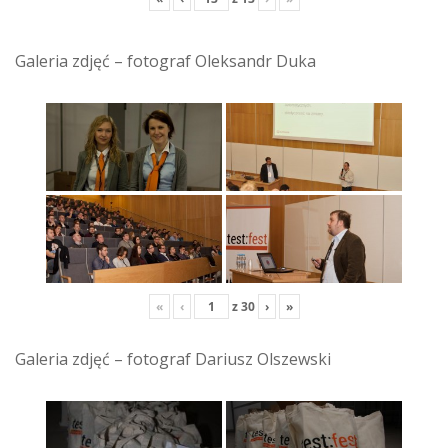
Galeria zdjęć – fotograf Oleksandr Duka
«
‹
z
30
›
»
Galeria zdjęć – fotograf Dariusz Olszewski