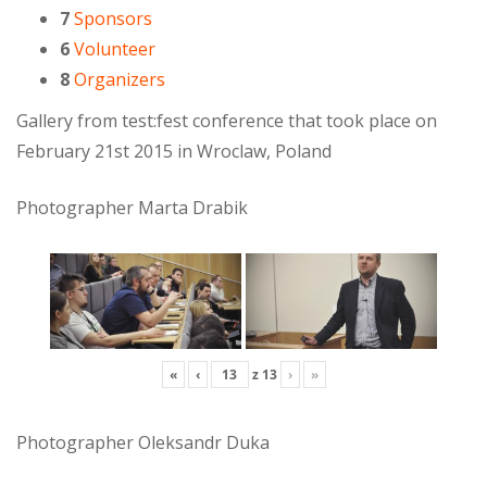
7
Sponsors
6
Volunteer
8
Organizers
Gallery from test:fest conference that took place on
February 21st 2015 in Wroclaw, Poland
Photographer Marta Drabik
«
‹
z
13
›
»
Photographer Oleksandr Duka