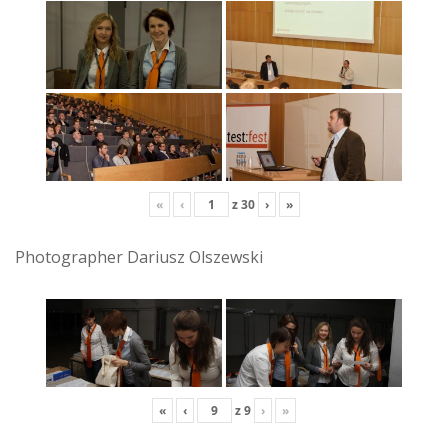
«
‹
z
30
›
»
Photographer Dariusz Olszewski
«
‹
z
9
›
»