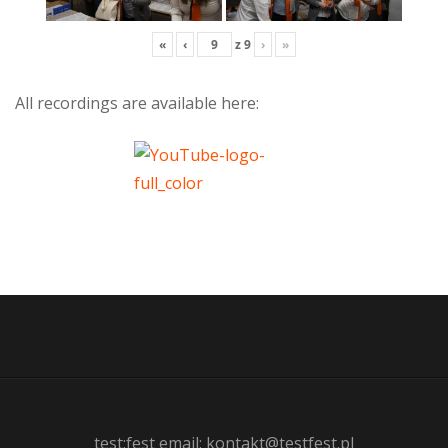
«
‹
z
9
›
»
All recordings are available here:
test:fest email: kontakt@testfest.pl