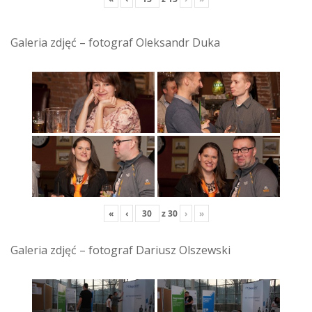
Galeria zdjęć – fotograf Oleksandr Duka
«
‹
z
30
›
»
Galeria zdjęć – fotograf Dariusz Olszewski