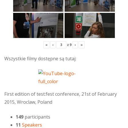
«
‹
z
9
›
»
Wszystkie filmy dostępne są tutaj:
First edition of test:fest conference, 21st of February
2015, Wroclaw, Poland
149
participants
11
Speakers