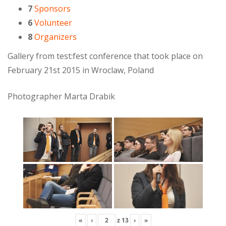
7
Sponsors
6
Volunteer
8
Organizers
Gallery from test:fest conference that took place on
February 21st 2015 in Wroclaw, Poland
Photographer Marta Drabik
«
‹
z
13
›
»