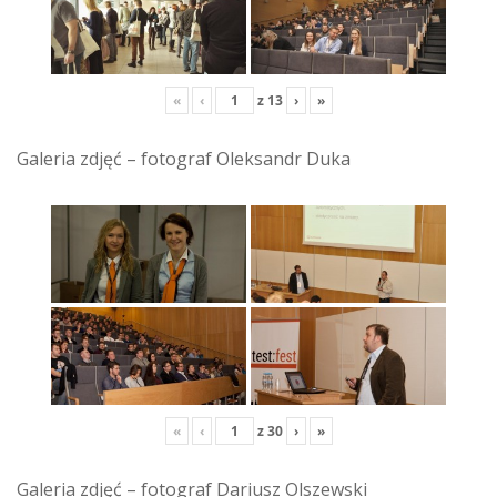
«
‹
z
13
›
»
Galeria zdjęć – fotograf Oleksandr Duka
«
‹
z
30
›
»
Galeria zdjęć – fotograf Dariusz Olszewski