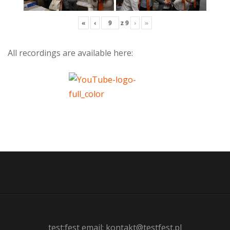
«
‹
z
9
›
»
All recordings are available here:
test:fest email: kontakt@testfest.pl