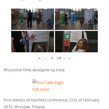
«
‹
z
9
›
»
Wszystkie filmy dostępne są tutaj:
First edition of test:fest conference, 21st of February
2015, Wroclaw, Poland