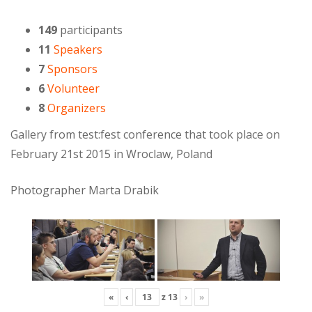
149
participants
11
Speakers
7
Sponsors
6
Volunteer
8
Organizers
Gallery from test:fest conference that took place on
February 21st 2015 in Wroclaw, Poland
Photographer Marta Drabik
«
‹
z
13
›
»