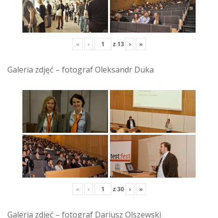
«
‹
z
13
›
»
Galeria zdjęć – fotograf Oleksandr Duka
«
‹
z
30
›
»
Galeria zdjęć – fotograf Dariusz Olszewski