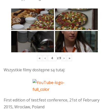
«
‹
z
9
›
»
Wszystkie filmy dostępne są tutaj:
First edition of test:fest conference, 21st of February
2015, Wroclaw, Poland