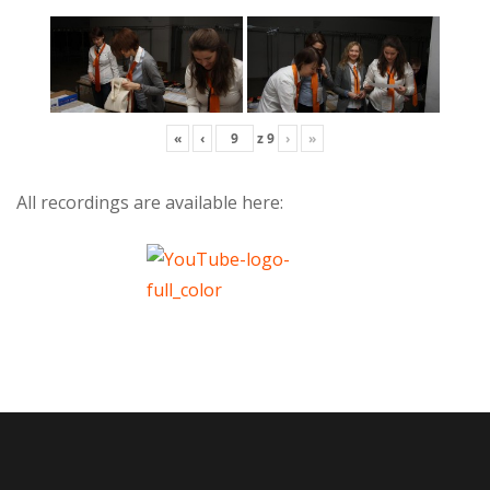
«
‹
z
9
›
»
All recordings are available here: