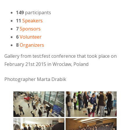
149
participants
11
Speakers
7
Sponsors
6
Volunteer
8
Organizers
Gallery from test:fest conference that took place on
February 21st 2015 in Wroclaw, Poland
Photographer Marta Drabik