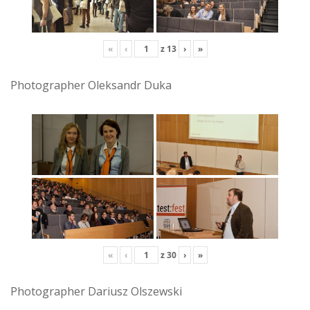
«
‹
z
13
›
»
Photographer Oleksandr Duka
«
‹
z
30
›
»
Photographer Dariusz Olszewski