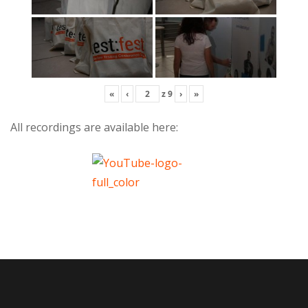
«
‹
z
9
›
»
All recordings are available here: