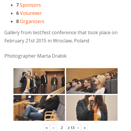
7
Sponsors
6
Volunteer
8
Organizers
Gallery from test:fest conference that took place on
February 21st 2015 in Wroclaw, Poland
Photographer Marta Drabik
«
‹
z
13
›
»