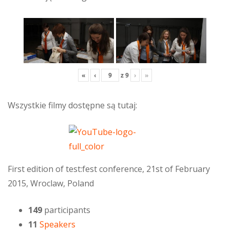
«
‹
z
9
›
»
Wszystkie filmy dostępne są tutaj:
First edition of test:fest conference, 21st of February
2015, Wroclaw, Poland
149
participants
11
Speakers