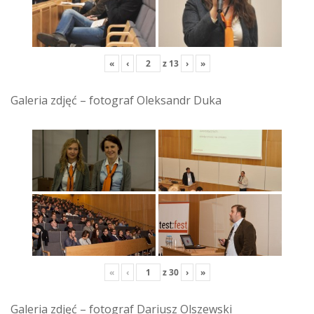
«
‹
z
13
›
»
Galeria zdjęć – fotograf Oleksandr Duka
«
‹
z
30
›
»
Galeria zdjęć – fotograf Dariusz Olszewski