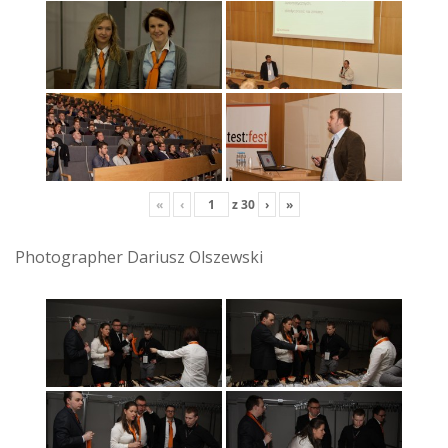
«
‹
z
30
›
»
Photographer Dariusz Olszewski