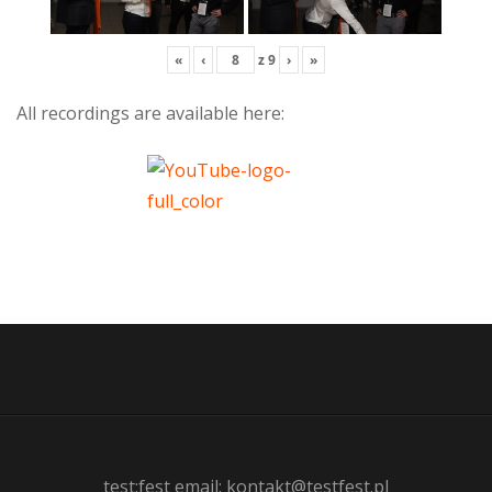
«
‹
z
9
›
»
All recordings are available here:
test:fest email: kontakt@testfest.pl