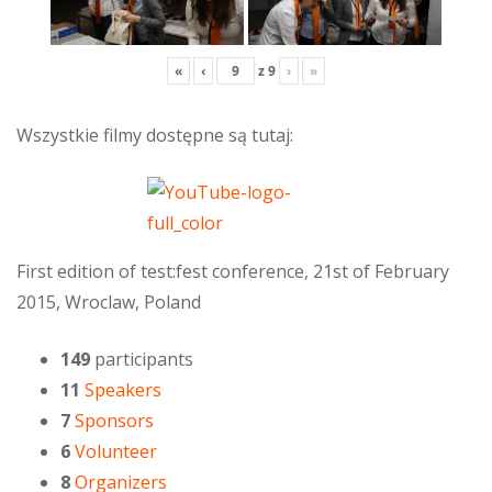
«
‹
z
9
›
»
Wszystkie filmy dostępne są tutaj:
First edition of test:fest conference, 21st of February
2015, Wroclaw, Poland
149
participants
11
Speakers
7
Sponsors
6
Volunteer
8
Organizers