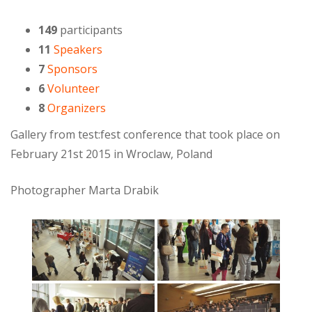
149
participants
11
Speakers
7
Sponsors
6
Volunteer
8
Organizers
Gallery from test:fest conference that took place on
February 21st 2015 in Wroclaw, Poland
Photographer Marta Drabik