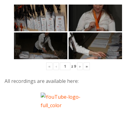
«
‹
z
9
›
»
All recordings are available here: