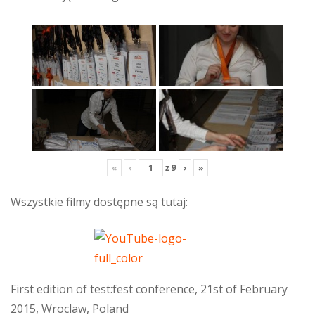
«
‹
z
9
›
»
Wszystkie filmy dostępne są tutaj:
First edition of test:fest conference, 21st of February
2015, Wroclaw, Poland