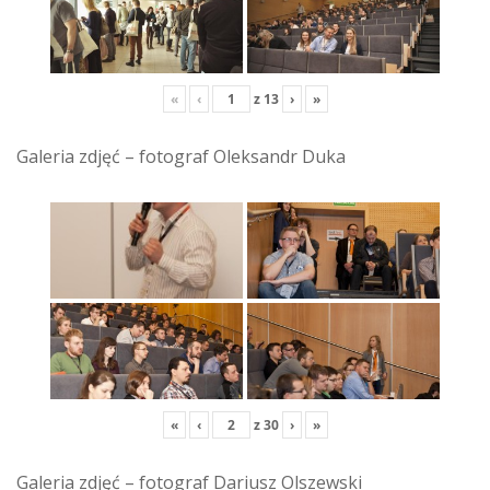
«
‹
z
13
›
»
Galeria zdjęć – fotograf Oleksandr Duka
«
‹
z
30
›
»
Galeria zdjęć – fotograf Dariusz Olszewski