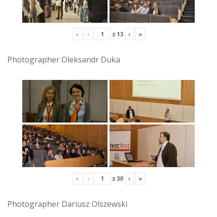
«
‹
z
13
›
»
Photographer Oleksandr Duka
«
‹
z
30
›
»
Photographer Dariusz Olszewski