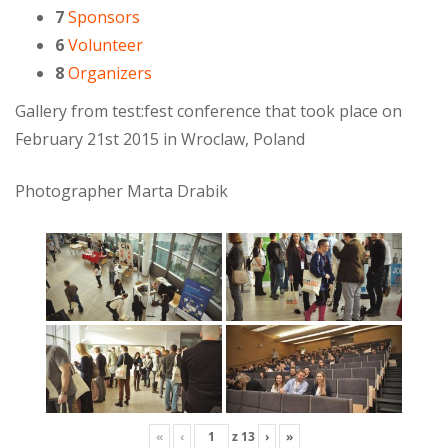
7
Sponsors
6
Volunteer
8
Organizers
Gallery from test:fest conference that took place on
February 21st 2015 in Wroclaw, Poland
Photographer Marta Drabik
«
‹
z
13
›
»