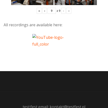
«
‹
z
9
›
»
All recordings are available here:
test:fest email: kontakt@testfest.pl