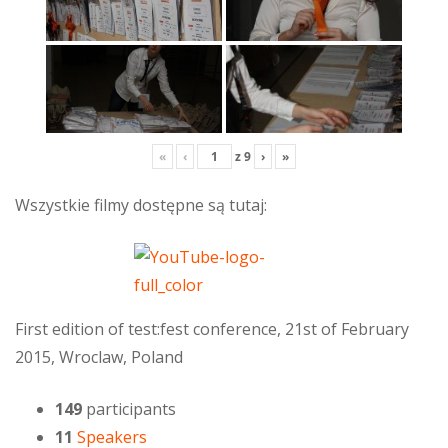
«
‹
z
9
›
»
Wszystkie filmy dostępne są tutaj:
First edition of test:fest conference, 21st of February
2015, Wroclaw, Poland
149
participants
11
Speakers