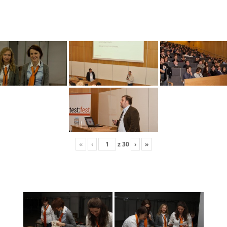
«
‹
z
30
›
»