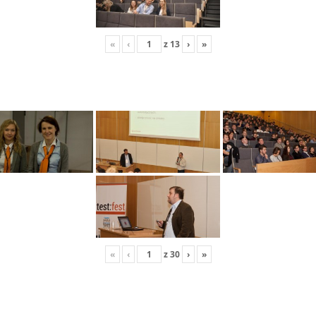
«
‹
z
13
›
»
«
‹
z
30
›
»