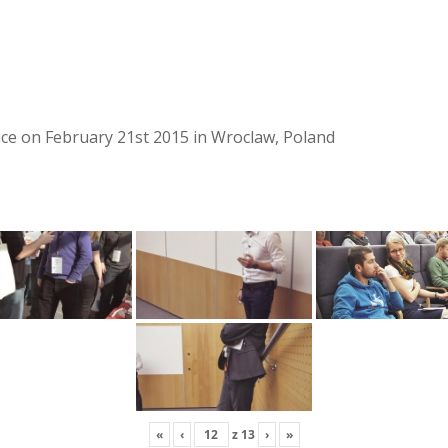
lace on February 21st 2015 in Wroclaw, Poland
«
‹
z
13
›
»