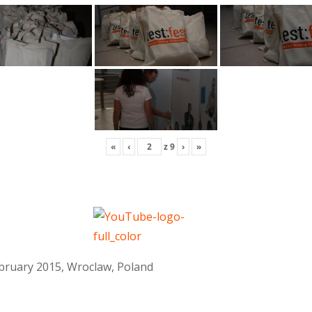
«
‹
z
9
›
»
February 2015, Wroclaw, Poland