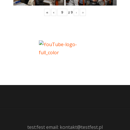
«
‹
z
9
›
»
test:fest email: kontakt@testfest.pl