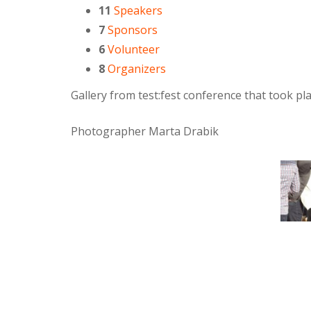
11
Speakers
7
Sponsors
6
Volunteer
8
Organizers
Gallery from test:fest conference that took p
Photographer Marta Drabik