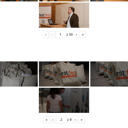
«
‹
z
30
›
»
«
‹
z
9
›
»