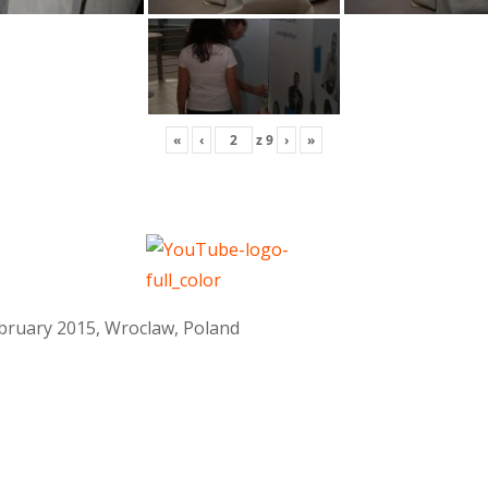
«
‹
z
9
›
»
February 2015, Wroclaw, Poland