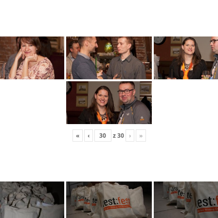
«
‹
z
30
›
»