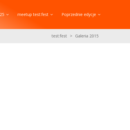
25
meetup test:fest
Poprzednie edycje
test:fest
>
Galeria 2015