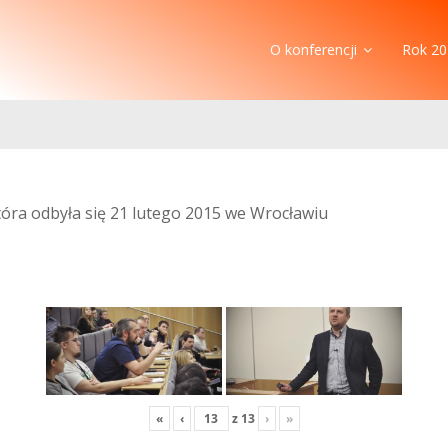
O konferencji
Rok 20
która odbyła się 21 lutego 2015 we Wrocławiu
«
‹
z
13
›
»