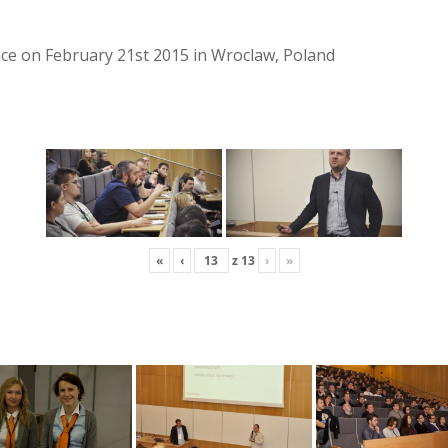
lace on February 21st 2015 in Wroclaw, Poland
«
‹
z
13
›
»