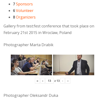
7
Sponsors
6
Volunteer
8
Organizers
Gallery from test:fest conference that took place on
February 21st 2015 in Wroclaw, Poland
Photographer Marta Drabik
«
‹
z
13
›
»
Photographer Oleksandr Duka