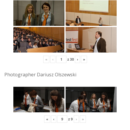
«
‹
z
30
›
»
Photographer Dariusz Olszewski
«
‹
z
9
›
»