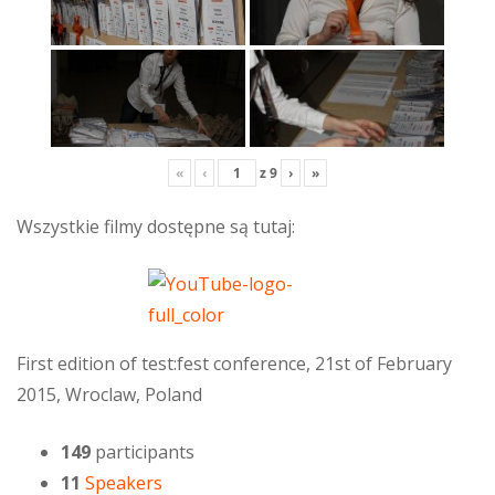
«
‹
z
9
›
»
Wszystkie filmy dostępne są tutaj:
First edition of test:fest conference, 21st of February
2015, Wroclaw, Poland
149
participants
11
Speakers