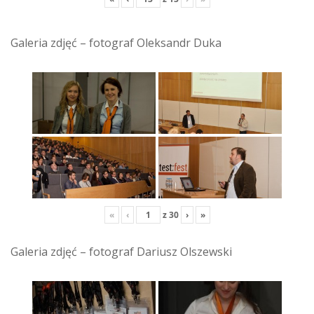
Galeria zdjęć – fotograf Oleksandr Duka
«
‹
z
30
›
»
Galeria zdjęć – fotograf Dariusz Olszewski