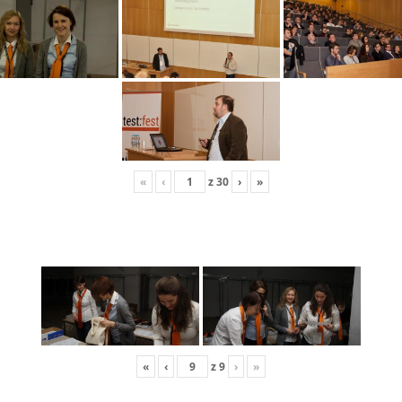
«
‹
z
30
›
»
«
‹
z
9
›
»