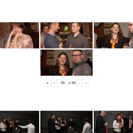
«
‹
z
30
›
»