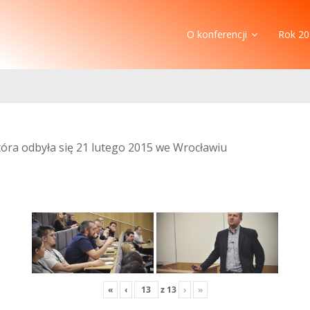
O konferencji
Rok 20
która odbyła się 21 lutego 2015 we Wrocławiu
«
‹
z
13
›
»