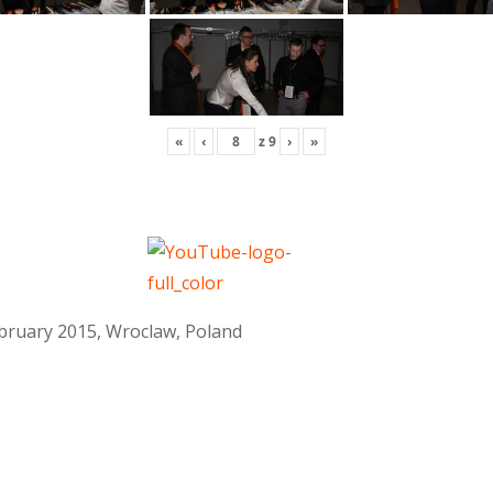
«
‹
z
9
›
»
February 2015, Wroclaw, Poland