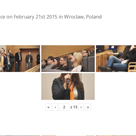
lace on February 21st 2015 in Wroclaw, Poland
«
‹
z
13
›
»