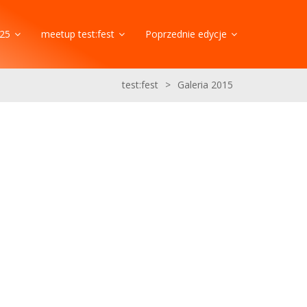
25
meetup test:fest
Poprzednie edycje
test:fest
>
Galeria 2015