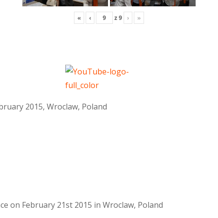
«
‹
z
9
›
»
February 2015, Wroclaw, Poland
lace on February 21st 2015 in Wroclaw, Poland