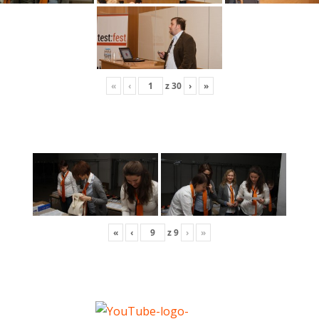
«
‹
z
30
›
»
«
‹
z
9
›
»