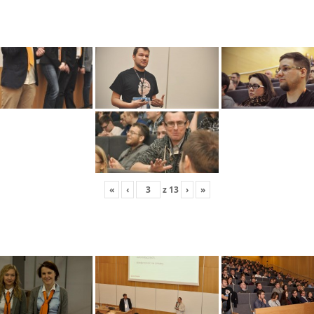
«
‹
z
13
›
»