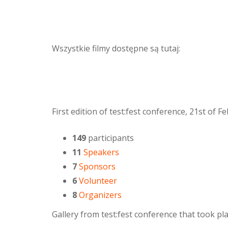
Wszystkie filmy dostępne są tutaj:
First edition of test:fest conference, 21st of 
149
participants
11
Speakers
7
Sponsors
6
Volunteer
8
Organizers
Gallery from test:fest conference that took p