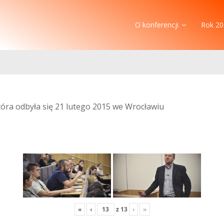
O konferencji
Rok 20
która odbyła się 21 lutego 2015 we Wrocławiu
«
‹
z
13
›
»