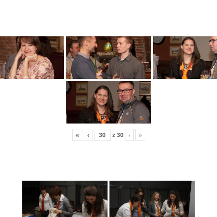
«
‹
z
30
›
»