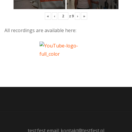
«
‹
z
9
›
»
All recordings are available here:
test:fest email: kontakt@testfest.pl