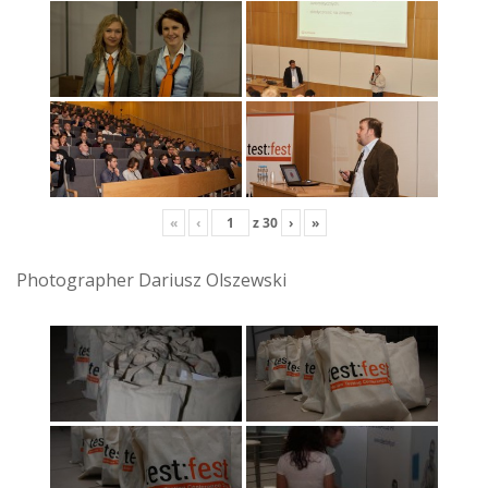
«
‹
z
30
›
»
Photographer Dariusz Olszewski