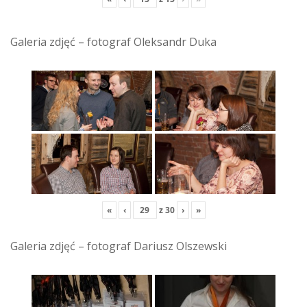
Galeria zdjęć – fotograf Oleksandr Duka
«
‹
z
30
›
»
Galeria zdjęć – fotograf Dariusz Olszewski