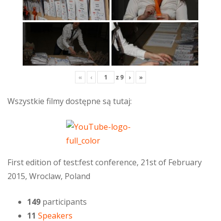
«
‹
z
9
›
»
Wszystkie filmy dostępne są tutaj:
First edition of test:fest conference, 21st of February
2015, Wroclaw, Poland
149
participants
11
Speakers