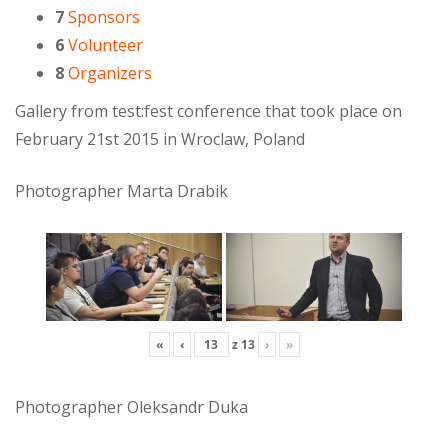
7
Sponsors
6
Volunteer
8
Organizers
Gallery from test:fest conference that took place on
February 21st 2015 in Wroclaw, Poland
Photographer Marta Drabik
«
‹
z
13
›
»
Photographer Oleksandr Duka