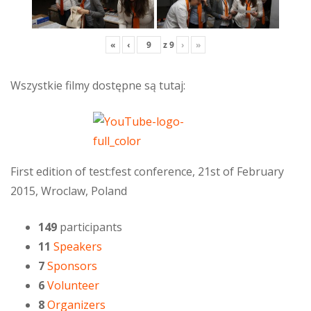
«
‹
z
9
›
»
Wszystkie filmy dostępne są tutaj:
First edition of test:fest conference, 21st of February
2015, Wroclaw, Poland
149
participants
11
Speakers
7
Sponsors
6
Volunteer
8
Organizers