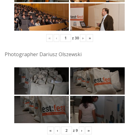
«
‹
z
30
›
»
Photographer Dariusz Olszewski
«
‹
z
9
›
»