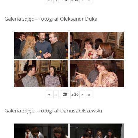
Galeria zdjęć – fotograf Oleksandr Duka
«
‹
z
30
›
»
Galeria zdjęć – fotograf Dariusz Olszewski