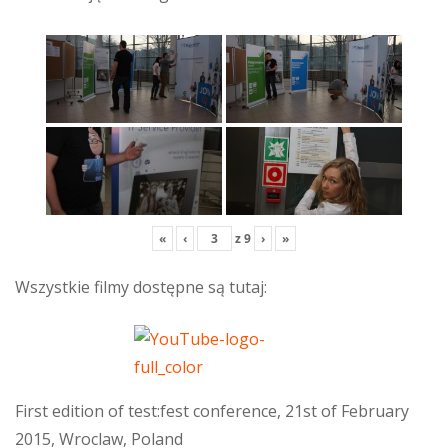
«
‹
z
9
›
»
Wszystkie filmy dostępne są tutaj:
First edition of test:fest conference, 21st of February
2015, Wroclaw, Poland