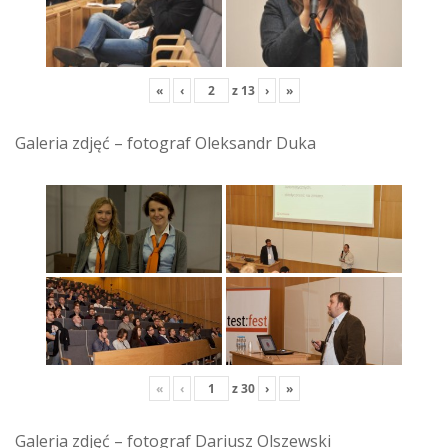
«
‹
z
13
›
»
Galeria zdjęć – fotograf Oleksandr Duka
«
‹
z
30
›
»
Galeria zdjęć – fotograf Dariusz Olszewski