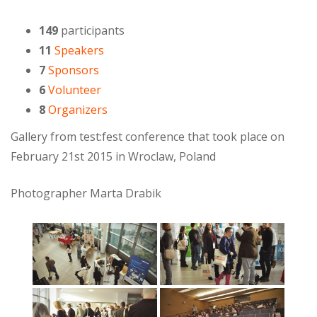
149
participants
11
Speakers
7
Sponsors
6
Volunteer
8
Organizers
Gallery from test:fest conference that took place on
February 21st 2015 in Wroclaw, Poland
Photographer Marta Drabik