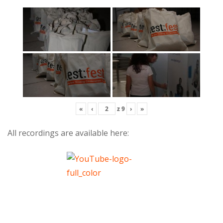
«
‹
z
9
›
»
All recordings are available here: