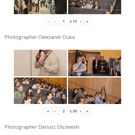
«
‹
z
13
›
»
Photographer Oleksandr Duka
«
‹
z
30
›
»
Photographer Dariusz Olszewski