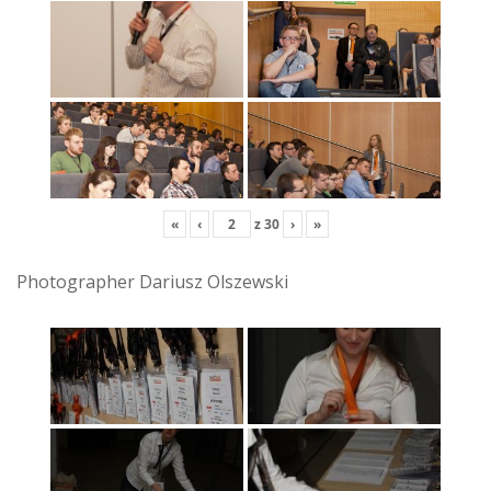
«
‹
z
30
›
»
Photographer Dariusz Olszewski