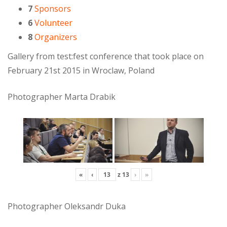
7
Sponsors
6
Volunteer
8
Organizers
Gallery from test:fest conference that took place on
February 21st 2015 in Wroclaw, Poland
Photographer Marta Drabik
«
‹
z
13
›
»
Photographer Oleksandr Duka