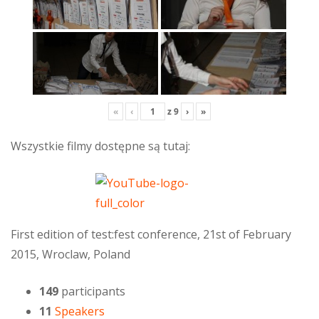
«
‹
z
9
›
»
Wszystkie filmy dostępne są tutaj:
First edition of test:fest conference, 21st of February
2015, Wroclaw, Poland
149
participants
11
Speakers