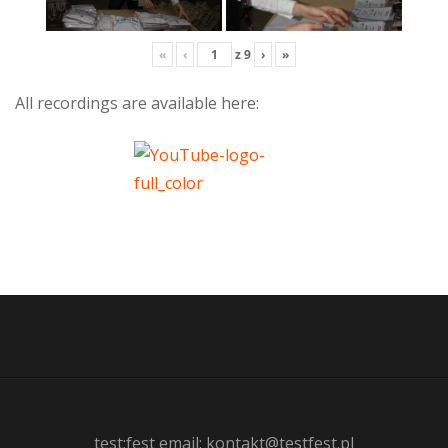
«
‹
z
9
›
»
All recordings are available here:
test:fest email: kontakt@testfest.pl