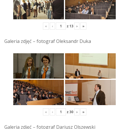
«
‹
z
13
›
»
Galeria zdjęć – fotograf Oleksandr Duka
«
‹
z
30
›
»
Galeria zdjęć – fotograf Dariusz Olszewski