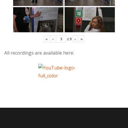
«
‹
z
9
›
»
All recordings are available here: