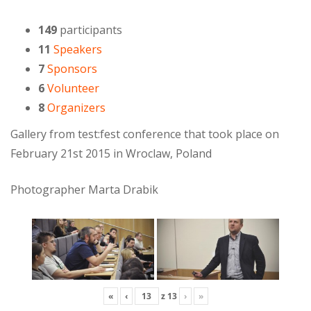
149
participants
11
Speakers
7
Sponsors
6
Volunteer
8
Organizers
Gallery from test:fest conference that took place on
February 21st 2015 in Wroclaw, Poland
Photographer Marta Drabik
«
‹
z
13
›
»