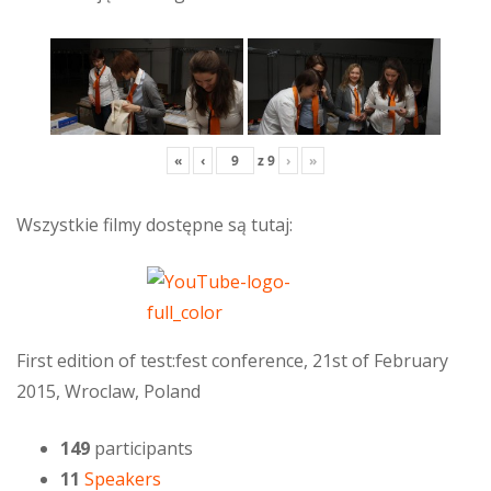
«
‹
z
9
›
»
Wszystkie filmy dostępne są tutaj:
First edition of test:fest conference, 21st of February
2015, Wroclaw, Poland
149
participants
11
Speakers