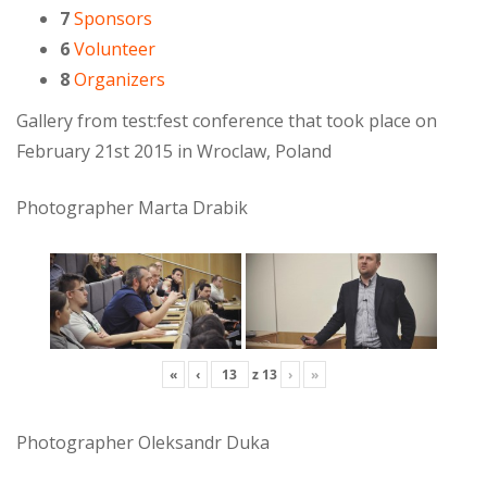
7
Sponsors
6
Volunteer
8
Organizers
Gallery from test:fest conference that took place on
February 21st 2015 in Wroclaw, Poland
Photographer Marta Drabik
«
‹
z
13
›
»
Photographer Oleksandr Duka