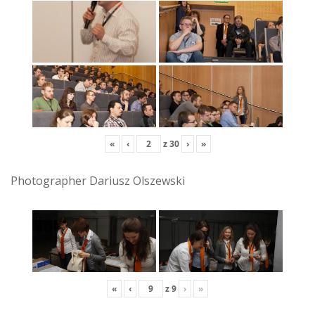
«
‹
z
30
›
»
Photographer Dariusz Olszewski
«
‹
z
9
›
»