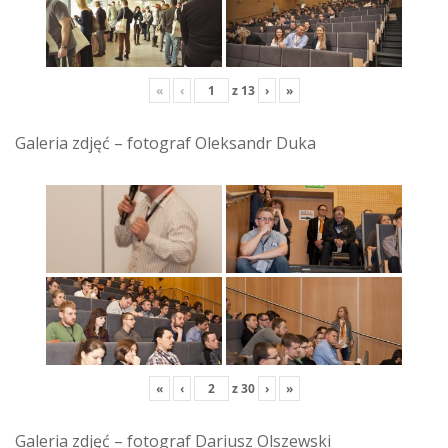
«
‹
z
13
›
»
Galeria zdjęć – fotograf Oleksandr Duka
«
‹
z
30
›
»
Galeria zdjęć – fotograf Dariusz Olszewski