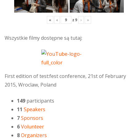
«
‹
z
9
›
»
Wszystkie filmy dostępne są tutaj:
First edition of test:fest conference, 21st of February
2015, Wroclaw, Poland
149
participants
11
Speakers
7
Sponsors
6
Volunteer
8
Organizers