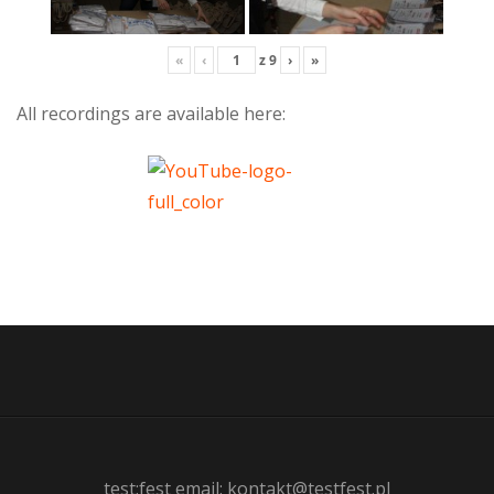
«
‹
z
9
›
»
All recordings are available here:
test:fest email: kontakt@testfest.pl