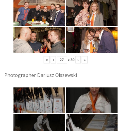
«
‹
z
30
›
»
Photographer Dariusz Olszewski