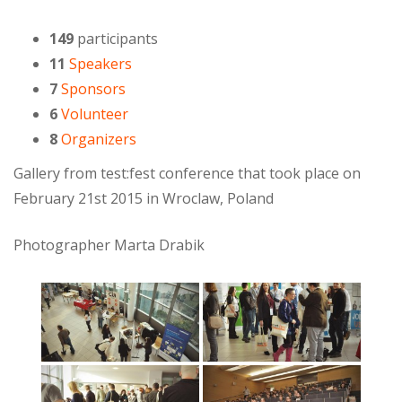
149
participants
11
Speakers
7
Sponsors
6
Volunteer
8
Organizers
Gallery from test:fest conference that took place on
February 21st 2015 in Wroclaw, Poland
Photographer Marta Drabik