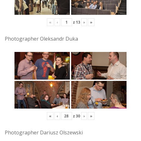
«
‹
z
13
›
»
Photographer Oleksandr Duka
«
‹
z
30
›
»
Photographer Dariusz Olszewski