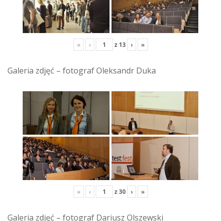
«
‹
z
13
›
»
Galeria zdjęć – fotograf Oleksandr Duka
«
‹
z
30
›
»
Galeria zdjęć – fotograf Dariusz Olszewski