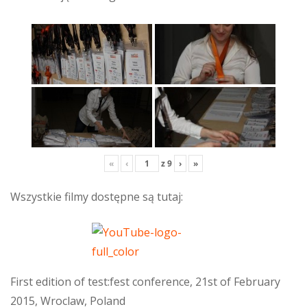
«
‹
z
9
›
»
Wszystkie filmy dostępne są tutaj:
First edition of test:fest conference, 21st of February
2015, Wroclaw, Poland