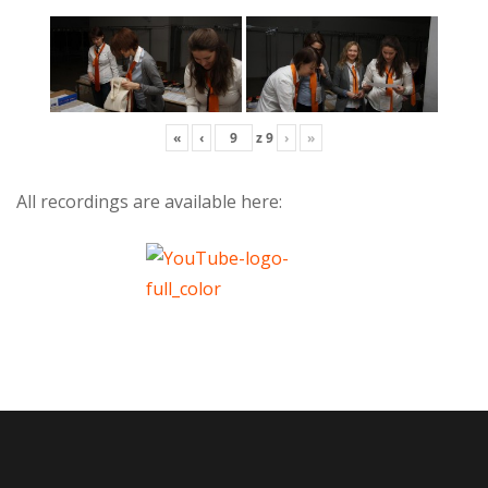
«
‹
z
9
›
»
All recordings are available here: