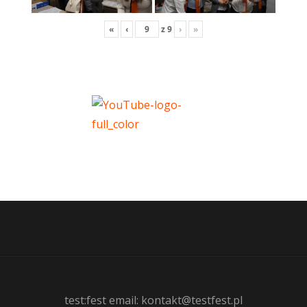
«
‹
z
9
›
»
test:fest email: kontakt@testfest.pl