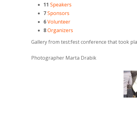
11
Speakers
7
Sponsors
6
Volunteer
8
Organizers
Gallery from test:fest conference that took p
Photographer Marta Drabik