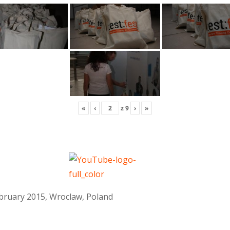
«
‹
z
9
›
»
February 2015, Wroclaw, Poland