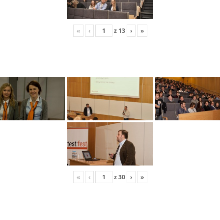
«
‹
z
13
›
»
«
‹
z
30
›
»