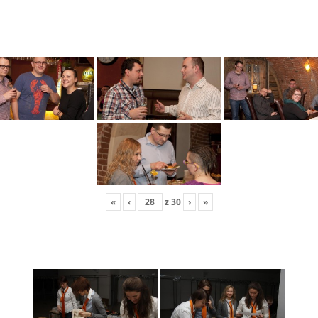
«
‹
z
30
›
»