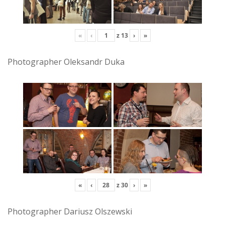
«
‹
z
13
›
»
Photographer Oleksandr Duka
«
‹
z
30
›
»
Photographer Dariusz Olszewski