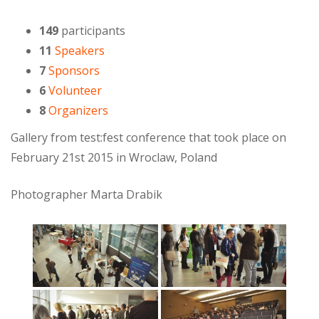
149
participants
11
Speakers
7
Sponsors
6
Volunteer
8
Organizers
Gallery from test:fest conference that took place on
February 21st 2015 in Wroclaw, Poland
Photographer Marta Drabik