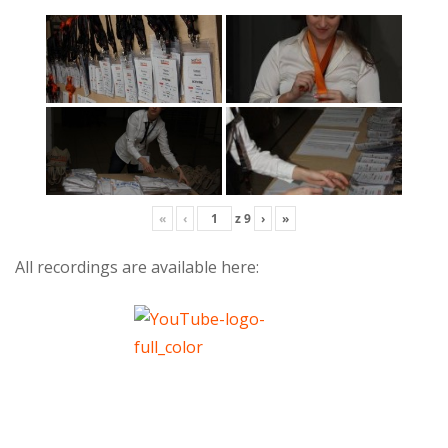
«
‹
z
9
›
»
All recordings are available here: