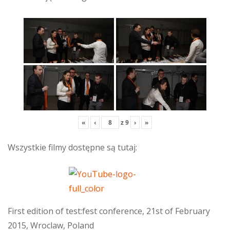
«
‹
z
9
›
»
Wszystkie filmy dostępne są tutaj:
First edition of test:fest conference, 21st of February
2015, Wroclaw, Poland