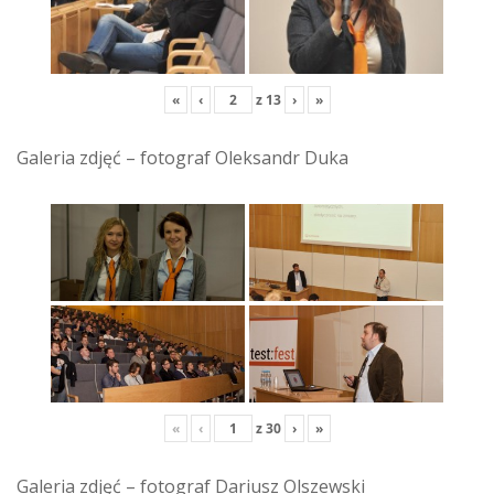
«
‹
z
13
›
»
Galeria zdjęć – fotograf Oleksandr Duka
«
‹
z
30
›
»
Galeria zdjęć – fotograf Dariusz Olszewski