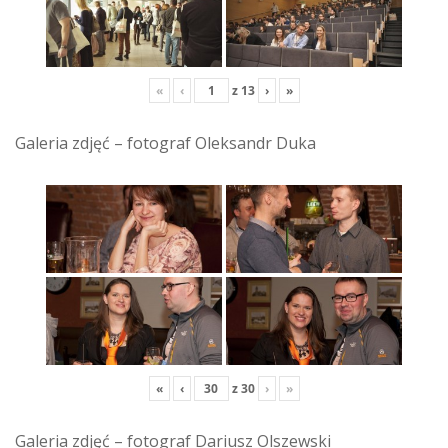
«
‹
z
13
›
»
Galeria zdjęć – fotograf Oleksandr Duka
«
‹
z
30
›
»
Galeria zdjęć – fotograf Dariusz Olszewski