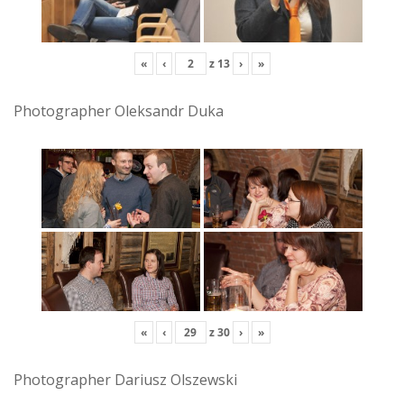
«
‹
z
13
›
»
Photographer Oleksandr Duka
«
‹
z
30
›
»
Photographer Dariusz Olszewski