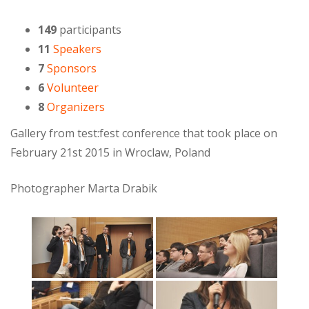
149
participants
11
Speakers
7
Sponsors
6
Volunteer
8
Organizers
Gallery from test:fest conference that took place on
February 21st 2015 in Wroclaw, Poland
Photographer Marta Drabik