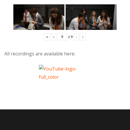
«
‹
z
9
›
»
All recordings are available here: