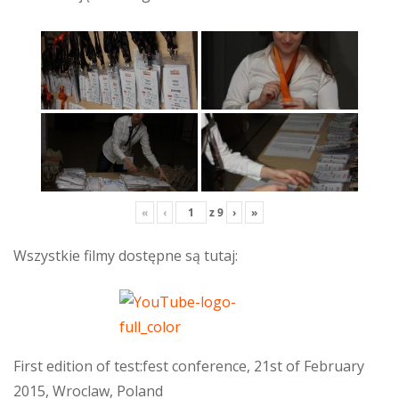
«
‹
z
9
›
»
Wszystkie filmy dostępne są tutaj:
First edition of test:fest conference, 21st of February
2015, Wroclaw, Poland