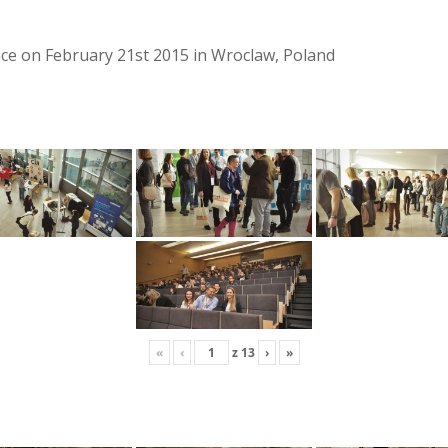
lace on February 21st 2015 in Wroclaw, Poland
«
‹
z
13
›
»