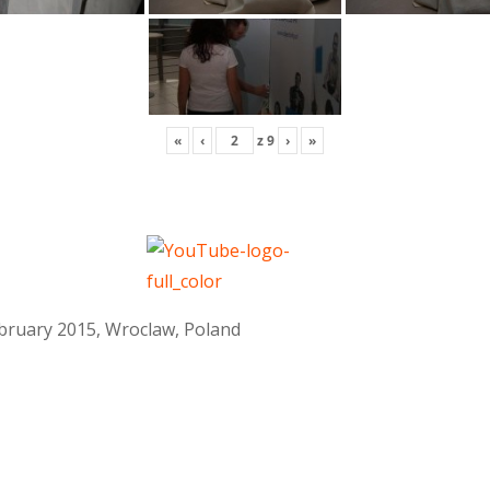
«
‹
z
9
›
»
February 2015, Wroclaw, Poland