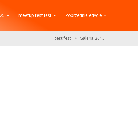
25
meetup test:fest
Poprzednie edycje
test:fest
>
Galeria 2015