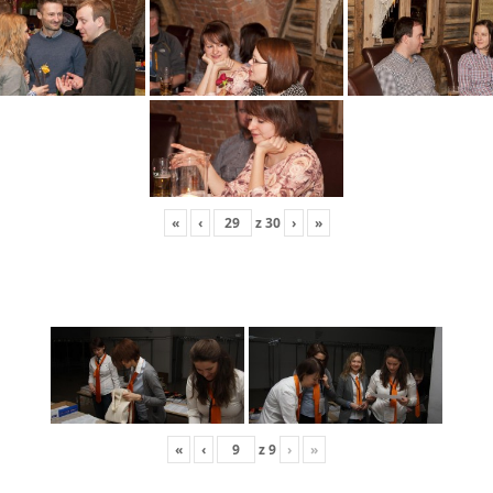
«
‹
z
30
›
»
«
‹
z
9
›
»