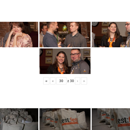
«
‹
z
30
›
»