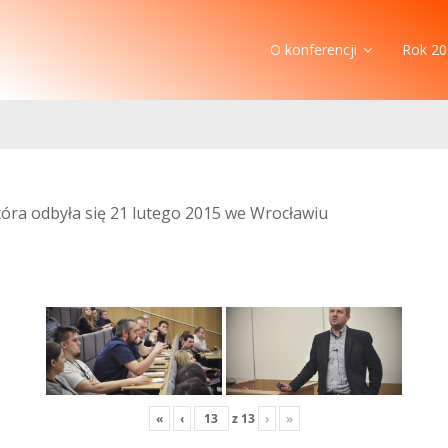
O konferencji
Rok 20
która odbyła się 21 lutego 2015 we Wrocławiu
«
‹
z
13
›
»