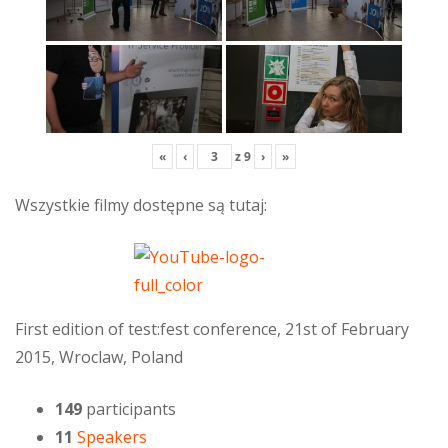
«
‹
z
9
›
»
Wszystkie filmy dostępne są tutaj:
First edition of test:fest conference, 21st of February
2015, Wroclaw, Poland
149
participants
11
Speakers