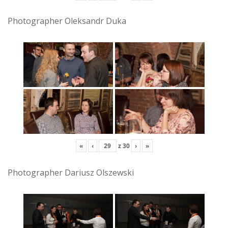
Photographer Oleksandr Duka
«
‹
z
30
›
»
Photographer Dariusz Olszewski