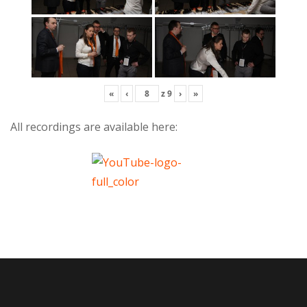
«
‹
z
9
›
»
All recordings are available here: