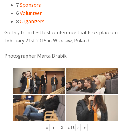
7
Sponsors
6
Volunteer
8
Organizers
Gallery from test:fest conference that took place on
February 21st 2015 in Wroclaw, Poland
Photographer Marta Drabik
«
‹
z
13
›
»