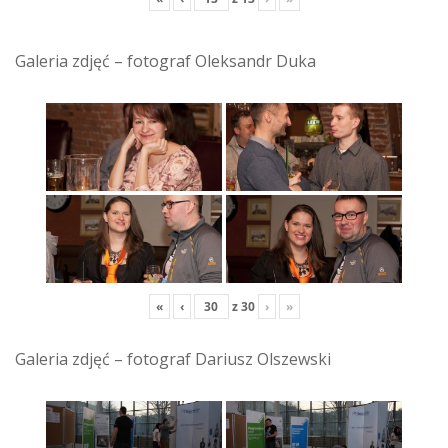
Galeria zdjęć – fotograf Oleksandr Duka
«
‹
z
30
›
»
Galeria zdjęć – fotograf Dariusz Olszewski