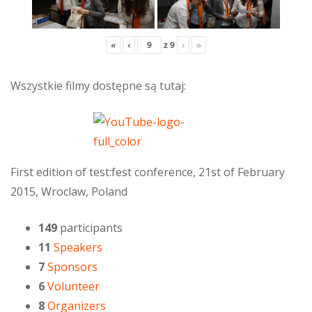
«
‹
z
9
›
»
Wszystkie filmy dostępne są tutaj:
First edition of test:fest conference, 21st of February
2015, Wroclaw, Poland
149
participants
11
Speakers
7
Sponsors
6
Volunteer
8
Organizers