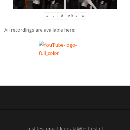
«
‹
z
9
›
»
All recordings are available here:
test:fest email: kontakt@testfest.pl