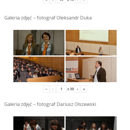
Galeria zdjęć – fotograf Oleksandr Duka
«
‹
z
30
›
»
Galeria zdjęć – fotograf Dariusz Olszewski