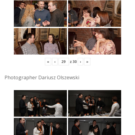
«
‹
z
30
›
»
Photographer Dariusz Olszewski