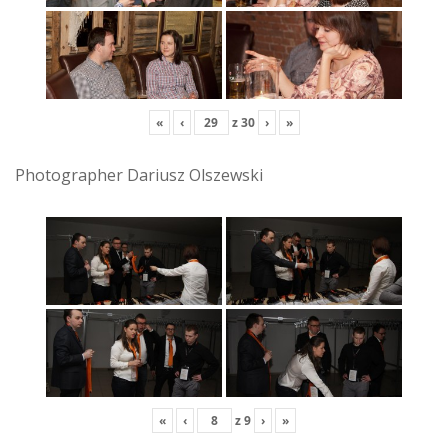
«
‹
z
30
›
»
Photographer Dariusz Olszewski
«
‹
z
9
›
»