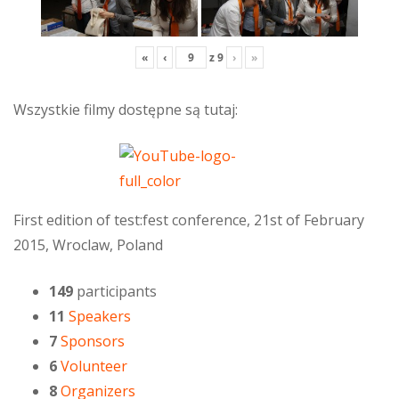
«
‹
z
9
›
»
Wszystkie filmy dostępne są tutaj:
First edition of test:fest conference, 21st of February
2015, Wroclaw, Poland
149
participants
11
Speakers
7
Sponsors
6
Volunteer
8
Organizers